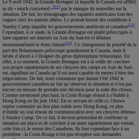
Le 9 avril 1942, la Grande-Bretagne (à laquelle le Canada est affilié)
[22]
se dit « much concerned »
par le manque de nouvelles sur la
situation. De fait, les témoignages des rapatriés américains font des
vagues chez les nations alliées. Le portrait brossé des conditions à
[23]
Stanley Camp inquiète les gouvernements américain et canadien
.
Cependant, à ce stade, la Grande-Bretagne est plutôt préoccupée à
faire rapatrier ses internés en Asie du Sud-est et délaisse
[24]
momentanément le front chinois
. Ce changement de priorité de la
part des Britanniques préoccupe grandement le Canada, mais il
hésite d’abord à s’éloigner du giron diplomatique britannique. En
effet, à ce moment, la Grande-Bretagne est à la veille de conclure
son propre rapatriement de ses citoyens des camps en Asie du Sud-
est, signifiant au Canada qu’il est aussi capable de mener à bien des
négociations. De fait, nous constatons que durant l’été 1942 le
gouvernement canadien ne fait qu’observer la situation et n’est pas
encore en mesure de prendre une décision pour la suite des choses.
Comme mentionné plus haut, la Croix-Rouge réussit à s’établir à
Hong Kong en fin juin 1942. En se servant de celle-ci, Ottawa
espère construire un lien plus solide avec Hong Kong, en plus
d’établir un vrai réseau de communication avec ses citoyens détenus
à Stanley Camp. De ce fait, il devient primordial de confirmer la
situation sur place et de conclure à un autre rapatriement qui verrait,
cette fois-ci, le retour des Canadiens. Ils font cependant face à un
problème : la Croix-Rouge n’est pas réceptive aux demandes