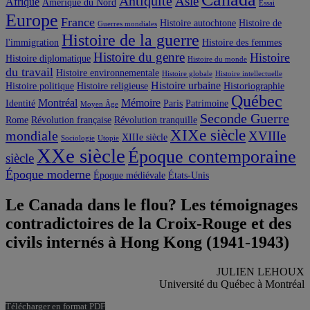
Antiquité
Asie
Afrique
Amérique du Nord
Essai
Europe
France
Histoire autochtone
Histoire de
Guerres mondiales
Histoire de la guerre
l'immigration
Histoire des femmes
Histoire du genre
Histoire
Histoire diplomatique
Histoire du monde
du travail
Histoire environnementale
Histoire globale
Histoire intellectuelle
Histoire urbaine
Histoire politique
Histoire religieuse
Historiographie
Québec
Montréal
Mémoire
Identité
Paris
Patrimoine
Moyen Âge
Seconde Guerre
Rome
Révolution française
Révolution tranquille
XIXe siècle
mondiale
XVIIIe
XIIIe siècle
Sociologie
Utopie
XXe siècle
Époque contemporaine
siècle
Époque moderne
Époque médiévale
États-Unis
Le Canada dans le flou? Les témoignages
contradictoires de la Croix-Rouge et des
civils internés à Hong Kong (1941-1943)
JULIEN LEHOUX
Université du Québec à Montréal
Télécharger en format PDF