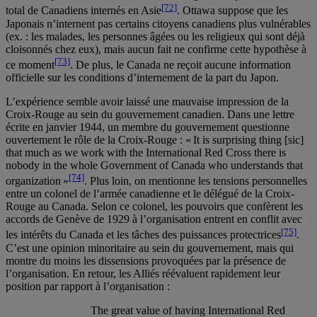
[72]
total de Canadiens internés en Asie
. Ottawa suppose que les
Japonais n’internent pas certains citoyens canadiens plus vulnérables
(ex. : les malades, les personnes âgées ou les religieux qui sont déjà
cloisonnés chez eux), mais aucun fait ne confirme cette hypothèse à
[73]
ce moment
. De plus, le Canada ne reçoit aucune information
officielle sur les conditions d’internement de la part du Japon.
L’expérience semble avoir laissé une mauvaise impression de la
Croix-Rouge au sein du gouvernement canadien. Dans une lettre
écrite en janvier 1944, un membre du gouvernement questionne
ouvertement le rôle de la Croix-Rouge : « It is surprising thing [sic]
that much as we work with the International Red Cross there is
nobody in the whole Government of Canada who understands that
[74]
organization »
. Plus loin, on mentionne les tensions personnelles
entre un colonel de l’armée canadienne et le délégué de la Croix-
Rouge au Canada. Selon ce colonel, les pouvoirs que confèrent les
accords de Genève de 1929 à l’organisation entrent en conflit avec
[75]
les intérêts du Canada et les tâches des puissances protectrices
.
C’est une opinion minoritaire au sein du gouvernement, mais qui
montre du moins les dissensions provoquées par la présence de
l’organisation. En retour, les Alliés réévaluent rapidement leur
position par rapport à l’organisation :
The great value of having International Red