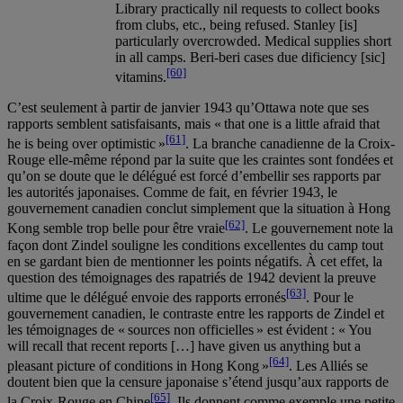
Library practically nil requests to collect books
from clubs, etc., being refused. Stanley [is]
particularly overcrowded. Medical supplies short
in all camps. Beri-beri cases due dificiency [sic]
[60]
vitamins.
C’est seulement à partir de janvier 1943 qu’Ottawa note que ses
rapports semblent satisfaisants, mais « that one is a little afraid that
[61]
he is being over optimistic »
. La branche canadienne de la Croix-
Rouge elle-même répond par la suite que les craintes sont fondées et
qu’on se doute que le délégué est forcé d’embellir ses rapports par
les autorités japonaises. Comme de fait, en février 1943, le
gouvernement canadien conclut simplement que la situation à Hong
[62]
Kong semble trop belle pour être vraie
. Le gouvernement note la
façon dont Zindel souligne les conditions excellentes du camp tout
en se gardant bien de mentionner les points négatifs. À cet effet, la
question des témoignages des rapatriés de 1942 devient la preuve
[63]
ultime que le délégué envoie des rapports erronés
. Pour le
gouvernement canadien, le contraste entre les rapports de Zindel et
les témoignages de « sources non officielles » est évident : « You
will recall that recent reports […] have given us anything but a
[64]
pleasant picture of conditions in Hong Kong »
. Les Alliés se
doutent bien que la censure japonaise s’étend jusqu’aux rapports de
[65]
la Croix-Rouge en Chine
. Ils donnent comme exemple une petite