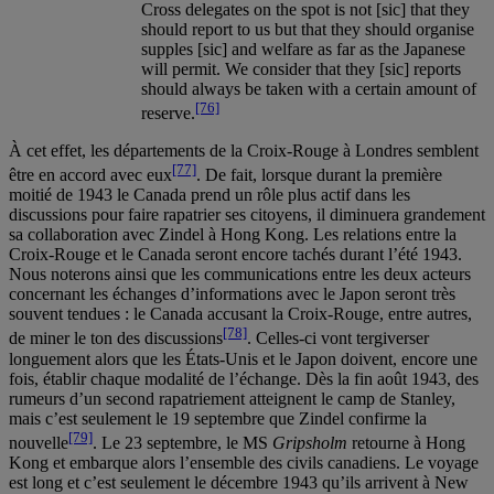
Cross delegates on the spot is not [sic] that they
should report to us but that they should organise
supples [sic] and welfare as far as the Japanese
will permit. We consider that they [sic] reports
should always be taken with a certain amount of
[76]
reserve.
À cet effet, les départements de la Croix-Rouge à Londres semblent
[77]
être en accord avec eux
. De fait, lorsque durant la première
moitié de 1943 le Canada prend un rôle plus actif dans les
discussions pour faire rapatrier ses citoyens, il diminuera grandement
sa collaboration avec Zindel à Hong Kong. Les relations entre la
Croix-Rouge et le Canada seront encore tachés durant l’été 1943.
Nous noterons ainsi que les communications entre les deux acteurs
concernant les échanges d’informations avec le Japon seront très
souvent tendues : le Canada accusant la Croix-Rouge, entre autres,
[78]
de miner le ton des discussions
. Celles-ci vont tergiverser
longuement alors que les États-Unis et le Japon doivent, encore une
fois, établir chaque modalité de l’échange. Dès la fin août 1943, des
rumeurs d’un second rapatriement atteignent le camp de Stanley,
mais c’est seulement le 19 septembre que Zindel confirme la
[79]
nouvelle
. Le 23 septembre, le MS
Gripsholm
retourne à Hong
Kong et embarque alors l’ensemble des civils canadiens. Le voyage
est long et c’est seulement le décembre 1943 qu’ils arrivent à New