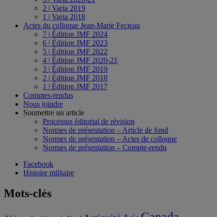
2 | Varia 2019
1 | Varia 2018
Actes du colloque Jean-Marie Fecteau
7 | Édition JMF 2024
6 | Édition JMF 2023
5 | Édition JMF 2022
4 | Édition JMF 2020-21
3 | Édition JMF 2019
2 | Édition JMF 2018
1 | Édition JMF 2017
Comptes-rendus
Nous joindre
Soumettre un article
Processus éditorial de révision
Normes de présentation – Article de fond
Normes de présentation – Actes de colloque
Normes de présentation – Compte-rendu
Facebook
Histoire militaire
Mots-clés
Canada