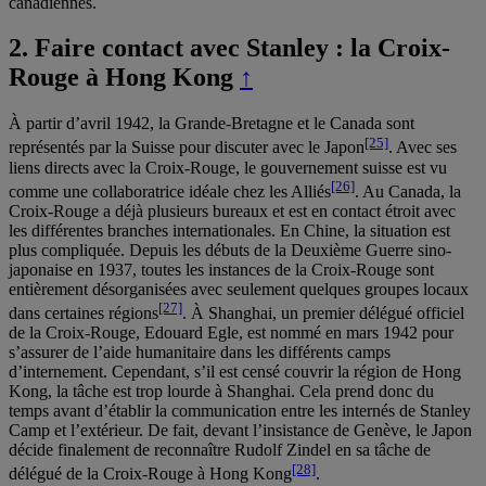
canadiennes.
2.
Faire contact avec Stanley : la Croix-
Rouge à Hong Kong
↑
À partir d’avril 1942, la Grande-Bretagne et le Canada sont
[25]
représentés par la Suisse pour discuter avec le Japon
. Avec ses
liens directs avec la Croix-Rouge, le gouvernement suisse est vu
[26]
comme une collaboratrice idéale chez les Alliés
. Au Canada, la
Croix-Rouge a déjà plusieurs bureaux et est en contact étroit avec
les différentes branches internationales. En Chine, la situation est
plus compliquée. Depuis les débuts de la Deuxième Guerre sino-
japonaise en 1937, toutes les instances de la Croix-Rouge sont
entièrement désorganisées avec seulement quelques groupes locaux
[27]
dans certaines régions
. À Shanghai, un premier délégué officiel
de la Croix-Rouge, Edouard Egle, est nommé en mars 1942 pour
s’assurer de l’aide humanitaire dans les différents camps
d’internement. Cependant, s’il est censé couvrir la région de Hong
Kong, la tâche est trop lourde à Shanghai. Cela prend donc du
temps avant d’établir la communication entre les internés de Stanley
Camp et l’extérieur. De fait, devant l’insistance de Genève, le Japon
décide finalement de reconnaître Rudolf Zindel en sa tâche de
[28]
délégué de la Croix-Rouge à Hong Kong
.