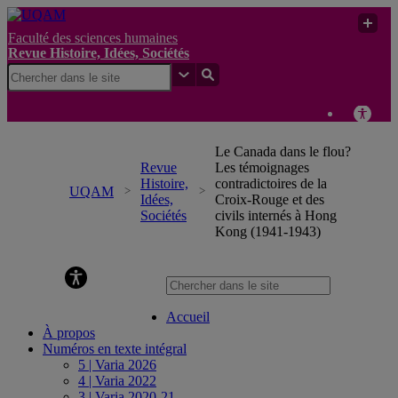
Faculté des sciences humaines
Revue Histoire, Idées, Sociétés
Le Canada dans le flou?
Revue
Les témoignages
Histoire,
contradictoires de la
UQAM
Idées,
Croix-Rouge et des
Sociétés
civils internés à Hong
Kong (1941-1943)
Revue Histoire, Idées, Sociétés
Accueil
À propos
Numéros en texte intégral
5 | Varia 2026
4 | Varia 2022
3 | Varia 2020-21