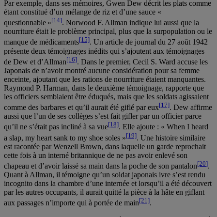
Par exemple, dans ses mémoires, Gwen Dew décrit les plats comme
étant constitué d’un mélange de riz et d’une sauce «
[14]
questionnable »
. Norwood F. Allman indique lui aussi que la
nourriture était le problème principal, plus que la surpopulation ou le
[15]
manque de médicaments
. Un article de journal du 27 août 1942
présente deux témoignages inédits qui s’ajoutent aux témoignages
[16]
de Dew et d’Allman
. Dans le premier, Cecil S. Ward accuse les
Japonais de n’avoir montré aucune considération pour sa femme
enceinte, ajoutant que les rations de nourriture étaient manquantes.
Raymond P. Harman, dans le deuxième témoignage, rapporte que
les officiers semblaient être éduqués, mais que les soldats agissaient
[
17]
comme des barbares et qu’il aurait été giflé par eux
. Dew affirme
aussi que l’un de ses collèges s’est fait gifler par un officier parce
[18]
qu’il ne s’était pas incliné à sa vue
. Elle ajoute : « When I heard
[19]
a slap, my heart sank to my shoe soles »
. Une histoire similaire
est racontée par Wenzell Brown, dans laquelle un garde reprochait
cette fois à un interné britannique de ne pas avoir enlevé son
[20
]
chapeau et d’avoir laissé sa main dans la poche de son pantalon
.
Quant à Allman, il témoigne qu’un soldat japonais ivre s’est rendu
incognito dans la chambre d’une internée et lorsqu’il a été découvert
par les autres occupants, il aurait quitté la pièce à la hâte en giflant
[21]
aux passages n’importe qui à portée de main
.