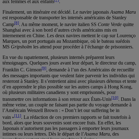
aux femmes et aux enfants
.
Finalement, un itinéraire est décidé. Le navire japonais
Asama Maru
est responsable de transporter les internés américains de Stanley
[8]
Camp
. Au même moment, le navire italien SS
Conte Verde
quitte
Shanghai avec à son bord d’autres civils américains mis en
internement en Chine. Les deux navires mettent le cap sur Lourenço
Marques, un port portugais au Mozambique, où le bateau suédois
MS
Gripsholm
les attend pour procéder à l’échange de prisonniers.
En vue du rapatriement, plusieurs internés préparent leurs
témoignages. Quelques jours avant leur départ, le directeur du camp,
[9]
Franklin C. Gimson
, demande à l’un des Américains de recueillir
des messages importants que veulent faire parvenir les individus qui
resteront à Stanley. Il s’entretient ainsi avec plusieurs détenus et tente
d’en apprendre le plus possible sur les autres camps à Hong Kong,
où plusieurs militaires canadiens y sont emprisonnés, pour
[10]
transmettre ces informations à son retour aux États-Unis
. Dans la
même veine, un couple ne faisant pas partie du voyage demande à
l’Américain Wenzell Brown : « Don’t let our suffering be in
[11]
vain »
. La rédaction de ces premiers rapports se fait toutefois à
bord, alors que leurs souvenirs sont encore frais. En effet, les
Japonais n’autorisent pas les passagers à emporter leurs journaux
intimes ou leurs lettres. Dès le départ de l’
Asama Maru
, des