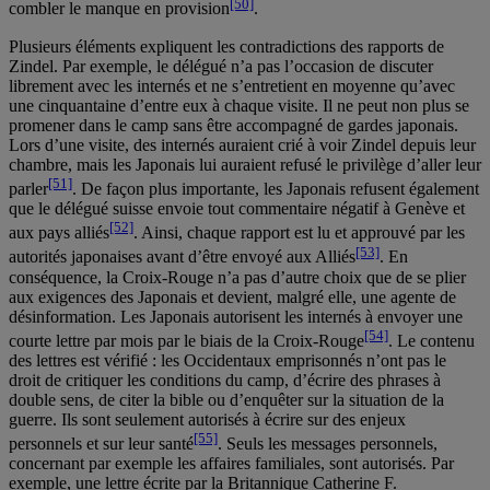
[50]
combler le manque en provision
.
Plusieurs éléments expliquent les contradictions des rapports de
Zindel. Par exemple, le délégué n’a pas l’occasion de discuter
librement avec les internés et ne s’entretient en moyenne qu’avec
une cinquantaine d’entre eux à chaque visite. Il ne peut non plus se
promener dans le camp sans être accompagné de gardes japonais.
Lors d’une visite, des internés auraient crié à voir Zindel depuis leur
chambre, mais les Japonais lui auraient refusé le privilège d’aller leur
[51]
parler
. De façon plus importante, les Japonais refusent également
que le délégué suisse envoie tout commentaire négatif à Genève et
[52]
aux pays alliés
. Ainsi, chaque rapport est lu et approuvé par les
[53]
autorités japonaises avant d’être envoyé aux Alliés
. En
conséquence, la Croix-Rouge n’a pas d’autre choix que de se plier
aux exigences des Japonais et devient, malgré elle, une agente de
désinformation. Les Japonais autorisent les internés à envoyer une
[54]
courte lettre par mois par le biais de la Croix-Rouge
. Le contenu
des lettres est vérifié : les Occidentaux emprisonnés n’ont pas le
droit de critiquer les conditions du camp, d’écrire des phrases à
double sens, de citer la bible ou d’enquêter sur la situation de la
guerre. Ils sont seulement autorisés à écrire sur des enjeux
[55]
personnels et sur leur santé
. Seuls les messages personnels,
concernant par exemple les affaires familiales, sont autorisés. Par
exemple, une lettre écrite par la Britannique Catherine F.