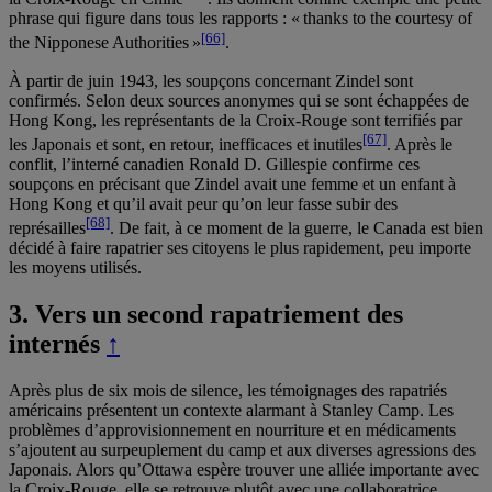
phrase qui figure dans tous les rapports : « thanks to the courtesy of
[66]
the Nipponese Authorities »
.
À partir de juin 1943, les soupçons concernant Zindel sont
confirmés. Selon deux sources anonymes qui se sont échappées de
Hong Kong, les représentants de la Croix-Rouge sont terrifiés par
[67]
les Japonais et sont, en retour, inefficaces et inutiles
. Après le
conflit, l’interné canadien Ronald D. Gillespie confirme ces
soupçons en précisant que Zindel avait une femme et un enfant à
Hong Kong et qu’il avait peur qu’on leur fasse subir des
[68]
représailles
. De fait, à ce moment de la guerre, le Canada est bien
décidé à faire rapatrier ses citoyens le plus rapidement, peu importe
les moyens utilisés.
3.
Vers un second rapatriement des
internés
↑
Après plus de six mois de silence, les témoignages des rapatriés
américains présentent un contexte alarmant à Stanley Camp. Les
problèmes d’approvisionnement en nourriture et en médicaments
s’ajoutent au surpeuplement du camp et aux diverses agressions des
Japonais. Alors qu’Ottawa espère trouver une alliée importante avec
la Croix-Rouge, elle se retrouve plutôt avec une collaboratrice