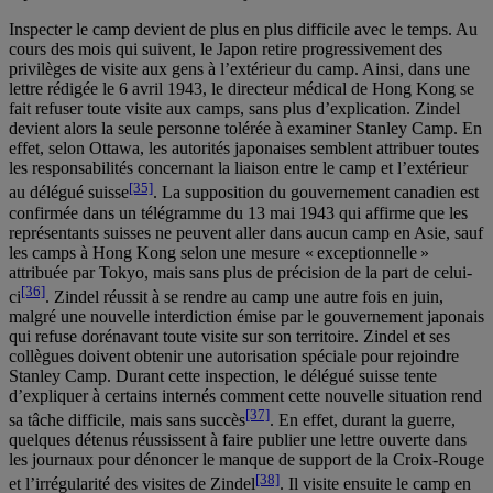
Inspecter le camp devient de plus en plus difficile avec le temps. Au
cours des mois qui suivent, le Japon retire progressivement des
privilèges de visite aux gens à l’extérieur du camp. Ainsi, dans une
lettre rédigée le 6 avril 1943, le directeur médical de Hong Kong se
fait refuser toute visite aux camps, sans plus d’explication. Zindel
devient alors la seule personne tolérée à examiner Stanley Camp. En
effet, selon Ottawa, les autorités japonaises semblent attribuer toutes
les responsabilités concernant la liaison entre le camp et l’extérieur
[35]
au délégué suisse
. La supposition du gouvernement canadien est
confirmée dans un télégramme du 13 mai 1943 qui affirme que les
représentants suisses ne peuvent aller dans aucun camp en Asie, sauf
les camps à Hong Kong selon une mesure « exceptionnelle »
attribuée par Tokyo, mais sans plus de précision de la part de celui-
[36]
ci
. Zindel réussit à se rendre au camp une autre fois en juin,
malgré une nouvelle interdiction émise par le gouvernement japonais
qui refuse dorénavant toute visite sur son territoire. Zindel et ses
collègues doivent obtenir une autorisation spéciale pour rejoindre
Stanley Camp. Durant cette inspection, le délégué suisse tente
d’expliquer à certains internés comment cette nouvelle situation rend
[37]
sa tâche difficile, mais sans succès
. En effet, durant la guerre,
quelques détenus réussissent à faire publier une lettre ouverte dans
les journaux pour dénoncer le manque de support de la Croix-Rouge
[38]
et l’irrégularité des visites de Zindel
. Il visite ensuite le camp en