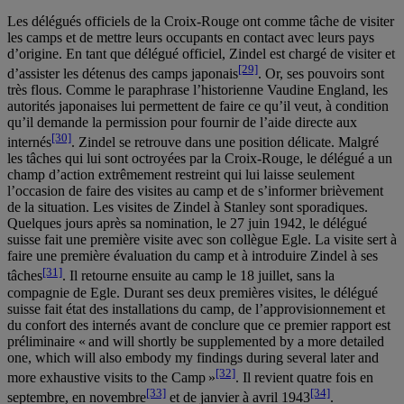
Les délégués officiels de la Croix-Rouge ont comme tâche de visiter
les camps et de mettre leurs occupants en contact avec leurs pays
d’origine. En tant que délégué officiel, Zindel est chargé de visiter et
[29]
d’assister les détenus des camps japonais
. Or, ses pouvoirs sont
très flous. Comme le paraphrase l’historienne Vaudine England, les
autorités japonaises lui permettent de faire ce qu’il veut, à condition
qu’il demande la permission pour fournir de l’aide directe aux
[30]
internés
. Zindel se retrouve dans une position délicate. Malgré
les tâches qui lui sont octroyées par la Croix-Rouge, le délégué a un
champ d’action extrêmement restreint qui lui laisse seulement
l’occasion de faire des visites au camp et de s’informer brièvement
de la situation. Les visites de Zindel à Stanley sont sporadiques.
Quelques jours après sa nomination, le 27 juin 1942, le délégué
suisse fait une première visite avec son collègue Egle. La visite sert à
faire une première évaluation du camp et à introduire Zindel à ses
[31]
tâches
. Il retourne ensuite au camp le 18 juillet, sans la
compagnie de Egle. Durant ses deux premières visites, le délégué
suisse fait état des installations du camp, de l’approvisionnement et
du confort des internés avant de conclure que ce premier rapport est
préliminaire « and will shortly be supplemented by a more detailed
one, which will also embody my findings during several later and
[32]
more exhaustive visits to the Camp »
. Il revient quatre fois en
[33]
[34]
septembre, en novembre
et de janvier à avril 1943
.