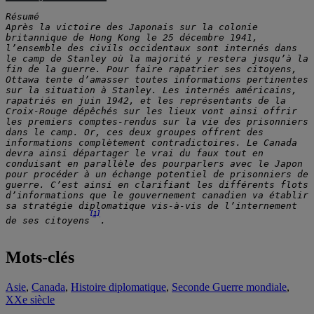
Résumé
Après la victoire des Japonais sur la colonie 
britannique de Hong Kong le 25 décembre 1941, 
l’ensemble des civils occidentaux sont internés dans 
le camp de Stanley où la majorité y restera jusqu’à la 
fin de la guerre. Pour faire rapatrier ses citoyens, 
Ottawa tente d’amasser toutes informations pertinentes 
sur la situation à Stanley. Les internés américains, 
rapatriés en juin 1942, et les représentants de la 
Croix-Rouge dépêchés sur les lieux vont ainsi offrir 
les premiers comptes-rendus sur la vie des prisonniers 
dans le camp. Or, ces deux groupes offrent des 
informations complètement contradictoires. Le Canada 
devra ainsi départager le vrai du faux tout en 
conduisant en parallèle des pourparlers avec le Japon 
pour procéder à un échange potentiel de prisonniers de 
guerre. C’est ainsi en clarifiant les différents flots 
d’informations que le gouvernement canadien va établir 
sa stratégie diplomatique vis-à-vis de l’internement 
[1]
de ses citoyens
.
Mots-clés
Asie
, 
Canada
, 
Histoire diplomatique
, 
Seconde Guerre mondiale
, 
XXe siècle