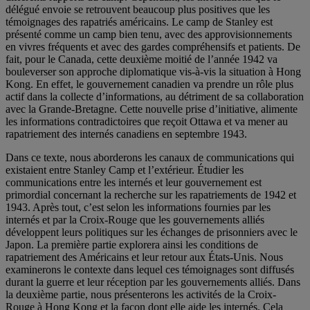
délégué envoie se retrouvent beaucoup plus positives que les
témoignages des rapatriés américains. Le camp de Stanley est
présenté comme un camp bien tenu, avec des approvisionnements
en vivres fréquents et avec des gardes compréhensifs et patients. De
fait, pour le Canada, cette deuxième moitié de l’année 1942 va
bouleverser son approche diplomatique vis-à-vis la situation à Hong
Kong. En effet, le gouvernement canadien va prendre un rôle plus
actif dans la collecte d’informations, au détriment de sa collaboration
avec la Grande-Bretagne. Cette nouvelle prise d’initiative, alimente
les informations contradictoires que reçoit Ottawa et va mener au
rapatriement des internés canadiens en septembre 1943.
Dans ce texte, nous aborderons les canaux de communications qui
existaient entre Stanley Camp et l’extérieur. Étudier les
communications entre les internés et leur gouvernement est
primordial concernant la recherche sur les rapatriements de 1942 et
1943. Après tout, c’est selon les informations fournies par les
internés et par la Croix-Rouge que les gouvernements alliés
développent leurs politiques sur les échanges de prisonniers avec le
Japon. La première partie explorera ainsi les conditions de
rapatriement des Américains et leur retour aux États-Unis. Nous
examinerons le contexte dans lequel ces témoignages sont diffusés
durant la guerre et leur réception par les gouvernements alliés. Dans
la deuxième partie, nous présenterons les activités de la Croix-
Rouge à Hong Kong et la façon dont elle aide les internés. Cela