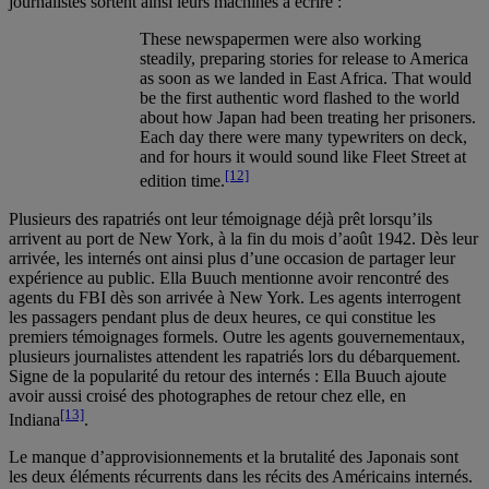
journalistes sortent ainsi leurs machines à écrire :
These newspapermen were also working
steadily, preparing stories for release to America
as soon as we landed in East Africa. That would
be the first authentic word flashed to the world
about how Japan had been treating her prisoners.
Each day there were many typewriters on deck,
and for hours it would sound like Fleet Street at
[12]
edition time.
Plusieurs des rapatriés ont leur témoignage déjà prêt lorsqu’ils
arrivent au port de New York, à la fin du mois d’août 1942. Dès leur
arrivée, les internés ont ainsi plus d’une occasion de partager leur
expérience au public. Ella Buuch mentionne avoir rencontré des
agents du FBI dès son arrivée à New York. Les agents interrogent
les passagers pendant plus de deux heures, ce qui constitue les
premiers témoignages formels. Outre les agents gouvernementaux,
plusieurs journalistes attendent les rapatriés lors du débarquement.
Signe de la popularité du retour des internés : Ella Buuch ajoute
avoir aussi croisé des photographes de retour chez elle, en
[13]
Indiana
.
Le manque d’approvisionnements et la brutalité des Japonais sont
les deux éléments récurrents dans les récits des Américains internés.