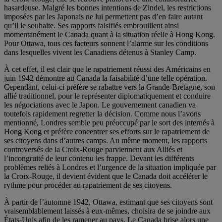
hasardeuse. Malgré les bonnes intentions de Zindel, les restrictions
imposées par les Japonais ne lui permettent pas d’en faire autant
qu’il le souhaite. Ses rapports falsifiés embrouillent ainsi
momentanément le Canada quant à la situation réelle à Hong Kong.
Pour Ottawa, tous ces facteurs sonnent l’alarme sur les conditions
dans lesquelles vivent les Canadiens détenus à Stanley Camp.
À cet effet, il est clair que le rapatriement réussi des Américains en
juin 1942 démontre au Canada la faisabilité d’une telle opération.
Cependant, celui-ci préfère se rabattre vers la Grande-Bretagne, son
allié traditionnel, pour le représenter diplomatiquement et conduire
les négociations avec le Japon. Le gouvernement canadien va
toutefois rapidement regretter la décision. Comme nous l’avons
mentionné, Londres semble peu préoccupé par le sort des internés à
Hong Kong et préfère concentrer ses efforts sur le rapatriement de
ses citoyens dans d’autres camps. Au même moment, les rapports
controversés de la Croix-Rouge parviennent aux Alliés et
l’incongruité de leur contenu les frappe. Devant les différents
problèmes reliés à Londres et l’urgence de la situation impliquée par
la Croix-Rouge, il devient évident que le Canada doit accélérer le
rythme pour procéder au rapatriement de ses citoyens.
À partir de l’automne 1942, Ottawa, estimant que ses citoyens sont
vraisemblablement laissés à eux-mêmes, choisira de se joindre aux
États-Unis afin de les ramener au pays. Le Canada brise alors une