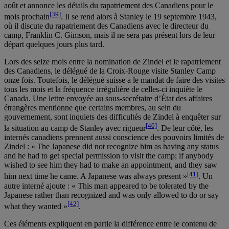
août et annonce les détails du rapatriement des Canadiens pour le
[39]
mois prochain
. Il se rend alors à Stanley le 19 septembre 1943,
où il discute du rapatriement des Canadiens avec le directeur du
camp, Franklin C. Gimson, mais il ne sera pas présent lors de leur
départ quelques jours plus tard.
Lors des seize mois entre la nomination de Zindel et le rapatriement
des Canadiens, le délégué de la Croix-Rouge visite Stanley Camp
onze fois. Toutefois, le délégué suisse a le mandat de faire des visites
tous les mois et la fréquence irrégulière de celles-ci inquiète le
Canada. Une lettre envoyée au sous-secrétaire d’État des affaires
étrangères mentionne que certains membres, au sein du
gouvernement, sont inquiets des difficultés de Zindel à enquêter sur
[40]
la situation au camp de Stanley avec rigueur
. De leur côté, les
internés canadiens prennent aussi conscience des pouvoirs limités de
Zindel : « The Japanese did not recognize him as having any status
and he had to get special permission to visit the camp; if anybody
wished to see him they had to make an appointment, and they saw
[41]
him next time he came. A Japanese was always present »
. Un
autre interné ajoute : « This man appeared to be tolerated by the
Japanese rather than recognized and was only allowed to do or say
[42]
what they wanted »
.
Ces éléments expliquent en partie la différence entre le contenu de