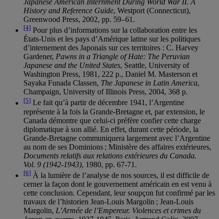
Japanese American Internment During World War II. A
History and Reference Guide
, Westport (Connecticut),
Greenwood Press, 2002, pp. 59–61.
[4]
Pour plus d’informations sur la collaboration entre les
États-Unis et les pays d’Amérique latine sur les politiques
d’internement des Japonais sur ces territoires : C. Harvey
Gardener,
Pawns in a Triangle of Hate: The Peruvian
Japanese and the United States
, Seattle, University of
Washington Press, 1981, 222 p., Daniel M. Masterson et
Sayaka Funada Classen,
The Japanese in Latin America
,
Champaign, University of Illinois Press, 2004, 368 p.
[5]
Le fait qu’à partir de décembre 1941, l’Argentine
représente à la fois la Grande-Bretagne et, par extension, le
Canada démontre que celui-ci préfère confier cette charge
diplomatique à son allié. En effet, durant cette période, la
Grande-Bretagne communiquera largement avec l’Argentine
au nom de ses Dominions ; Ministère des affaires extérieures,
Documents relatifs aux relations extérieures du Canada.
Vol. 9 (1942-1943)
, 1980, pp. 67-71.
[6]
À la lumière de l’analyse de nos sources, il est difficile de
cerner la façon dont le gouvernement américain en est venu à
cette conclusion. Cependant, leur soupçon fut confirmé par les
travaux de l’historien Jean-Louis Margolin ; Jean-Louis
Margolin,
L’Armée de l’Empereur. Violences et crimes du