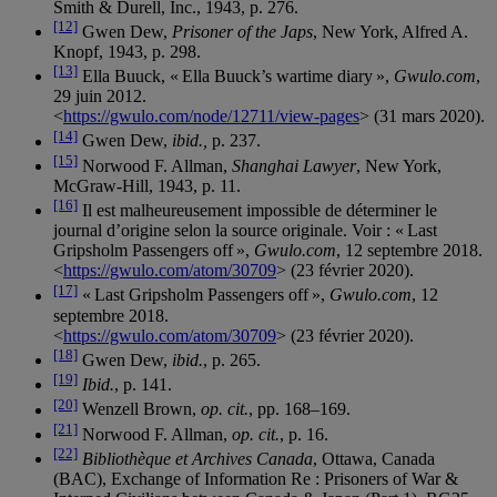
Smith & Durell, Inc., 1943, p. 276.
[12]
Gwen Dew,
Prisoner of the Japs
, New York, Alfred A.
Knopf, 1943, p. 298.
[13]
Ella Buuck, « Ella Buuck’s wartime diary »,
Gwulo.com
,
29 juin 2012.
<
https://gwulo.com/node/12711/view-pages
> (31 mars 2020).
[14]
Gwen Dew,
ibid.,
p. 237.
[15]
Norwood F. Allman,
Shanghai Lawyer
, New York,
McGraw-Hill, 1943, p. 11.
[16]
Il est malheureusement impossible de déterminer le
journal d’origine selon la source originale. Voir : « Last
Gripsholm Passengers off »,
Gwulo.com
, 12 septembre 2018.
<
https://gwulo.com/atom/30709
> (23 février 2020).
[17]
« Last Gripsholm Passengers off »,
Gwulo.com
, 12
septembre 2018.
<
https://gwulo.com/atom/30709
> (23 février 2020).
[18]
Gwen Dew,
ibid.
, p. 265.
[19]
Ibid.
, p. 141.
[20]
Wenzell Brown,
op. cit.
, pp. 168–169.
[21]
Norwood F. Allman,
op. cit.
, p. 16.
[22]
Bibliothèque et Archives Canada
, Ottawa, Canada
(BAC), Exchange of Information Re : Prisoners of War &