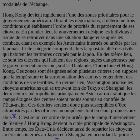
modalités de l’échange.
Hong Kong devient rapidement l’une des zones prioritaires pour le
gouvernement américain. Durant les négociations, il détermine trois
conditions qui établissent l’ordre de priorités du rapatriement de ses
citoyens. En premier lieu, le gouvernement désigne les individus à
risque de se retrouver dans une situation dangereuse après les
combats, citant en exemple les Américains internés ou arrêtés par les
Japonais. Cette catégorie comprend alors la quasi-totalité des civils
qui habitent les territoires occupés par le Japon. En deuxième lieu,
ce sont les citoyens qui habitent des régions jugées dangereuses par
le gouvernement américain, soit la Thaïlande, l’Indochine et Hong
Kong. Ces zones sont désignées selon plusieurs critères : on suppose
que la température et la surpopulation des camps y engendrent des
conditions de vie terribles. En dernier lieu, Washington priorise les
citoyens américains qui se trouvent loin de Tokyo et Shanghai, les
deux centres métropolitains principaux en Asie, car on craint que les
camps éloignés des centres soient moins soumis au contrôle de
l’État-major. Ces derniers seraient donc plus susceptibles d’être
administrés par des officiers incompétents tout en étant propices aux
[6]
abus
. C’est selon cet ordre de priorités que le camp d’internement
de Stanley à Hong Kong devient la cible principale de Washington.
Entre temps, les États-Unis décident aussi de rapatrier les citoyens
américains internés au Japon et à Shanghai en accordant la priorité
[7]