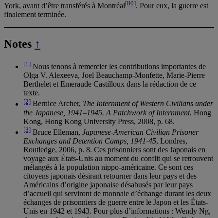
[80]
York, avant d’être transférés à Montréal
. Pour eux, la guerre est
finalement terminée.
Notes
↑
[1]
Nous tenons à remercier les contributions importantes de
Olga V. Alexeeva, Joel Beauchamp-Monfette, Marie-Pierre
Berthelet et Emeraude Castilloux dans la rédaction de ce
texte.
[2]
Bernice Archer,
The Internment of Western Civilians under
the Japanese, 1941–1945. A Patchwork of Internment
, Hong
Kong, Hong Kong University Press, 2008, p. 68.
[3]
Bruce Elleman,
Japanese-American Civilian Prisoner
Exchanges and Detention Camps, 1941-45
, Londres,
Routledge, 2006, p. 8. Ces prisonniers sont des Japonais en
voyage aux États-Unis au moment du conflit qui se retrouvent
mélangés à la population nippo-américaine. Ce sont ces
citoyens japonais désirant retourner dans leur pays et des
Américains d’origine japonaise désabusés par leur pays
d’accueil qui serviront de monnaie d’échange durant les deux
échanges de prisonniers de guerre entre le Japon et les États-
Unis en 1942 et 1943. Pour plus d’informations : Wendy Ng,