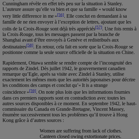
Cunningham révèle en effet très peu sur la situation à Stanley.
L’auteure assure qu’elle va bien et que sa famille « would know
[56]
very little difference in me »
. Elle conclut en demandant à sa
famille de ne rien envoyer à l’exception de lettres, ajoutant que les
[57]
colis de la Croix-Rouge sont déjà très appréciés
. Une fois remis à
la Croix-Rouge, tous les messages passent par la branche de
Shanghai avant d’être envoyés à Genève et redistribués aux
[58]
destinataires
. En retour, cela fait en sorte que la Croix-Rouge se
positionne comme la seule source officielle de la situation en Chine.
Rapidement, Ottawa semble se rendre compte de l’incongruité des
rapports de Zindel. Dès juillet 1942, le gouvernement canadien
remarque qu’Egle, après sa visite avec Zindel à Stanley, utilise
exactement les mêmes mots que les autorités japonaises pour décrire
les conditions des camps et conclut qu’« It is a strange
[59]
coincidence »
. On note plus loin que les informations fournies
dans ces premiers rapports sont en contradiction avec toutes les
autres sources disponibles à ce moment. En septembre 1942, le haut-
commissaire du Canada en Grande-Bretagne, Vincent Massey,
énumère successivement tous les problèmes qu’il trouve à Hong
Kong grâce à d’autres sources :
Women are suffering from lack of clothes.
Canteen closed owing extortionate prices.