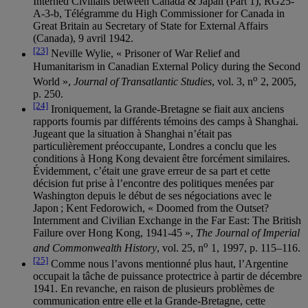
Interned Civilians between Canada & Japan (Part 1), RG25-
A-3-b, Télégramme du High Commissioner for Canada in
Great Britain au Secretary of State for External Affairs
(Canada), 9 avril 1942.
[23]
Neville Wylie, « Prisoner of War Relief and
Humanitarism in Canadian External Policy during the Second
o
World »,
Journal of Transatlantic Studies
, vol. 3, n
2, 2005,
p. 250.
[24]
Ironiquement, la Grande-Bretagne se fiait aux anciens
rapports fournis par différents témoins des camps à Shanghai.
Jugeant que la situation à Shanghai n’était pas
particulièrement préoccupante, Londres a conclu que les
conditions à Hong Kong devaient être forcément similaires.
Évidemment, c’était une grave erreur de sa part et cette
décision fut prise à l’encontre des politiques menées par
Washington depuis le début de ses négociations avec le
Japon ; Kent Fedorowich, « Doomed from the Outset?
Internment and Civilian Exchange in the Far East: The British
Failure over Hong Kong, 1941-45 »,
The Journal of Imperial
o
and Commonwealth History
, vol. 25, n
1, 1997, p. 115–116.
[25]
Comme nous l’avons mentionné plus haut, l’Argentine
occupait la tâche de puissance protectrice à partir de décembre
1941. En revanche, en raison de plusieurs problèmes de
communication entre elle et la Grande-Bretagne, cette