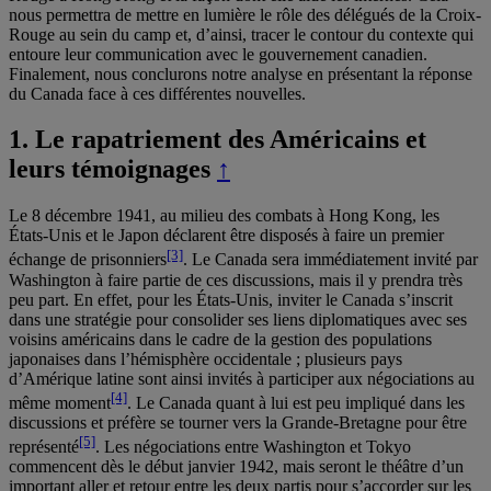
nous permettra de mettre en lumière le rôle des délégués de la Croix-
Rouge au sein du camp et, d’ainsi, tracer le contour du contexte qui
entoure leur communication avec le gouvernement canadien.
Finalement, nous conclurons notre analyse en présentant la réponse
du Canada face à ces différentes nouvelles.
1
.
Le rapatriement des Américains et
leurs témoignages
↑
Le 8 décembre 1941, au milieu des combats à Hong Kong, les
États-Unis et le Japon déclarent être disposés à faire un premier
[3]
échange de prisonniers
. Le Canada sera immédiatement invité par
Washington à faire partie de ces discussions, mais il y prendra très
peu part. En effet, pour les États-Unis, inviter le Canada s’inscrit
dans une stratégie pour consolider ses liens diplomatiques avec ses
voisins américains dans le cadre de la gestion des populations
japonaises dans l’hémisphère occidentale ; plusieurs pays
d’Amérique latine sont ainsi invités à participer aux négociations au
[4]
même moment
. Le Canada quant à lui est peu impliqué dans les
discussions et préfère se tourner vers la Grande-Bretagne pour être
[5]
représenté
. Les négociations entre Washington et Tokyo
commencent dès le début janvier 1942, mais seront le théâtre d’un
important aller et retour entre les deux partis pour s’accorder sur les