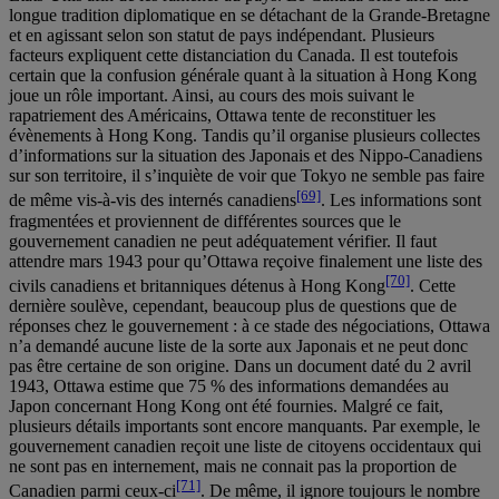
longue tradition diplomatique en se détachant de la Grande-Bretagne
et en agissant selon son statut de pays indépendant. Plusieurs
facteurs expliquent cette distanciation du Canada. Il est toutefois
certain que la confusion générale quant à la situation à Hong Kong
joue un rôle important. Ainsi, au cours des mois suivant le
rapatriement des Américains, Ottawa tente de reconstituer les
évènements à Hong Kong. Tandis qu’il organise plusieurs collectes
d’informations sur la situation des Japonais et des Nippo-Canadiens
sur son territoire, il s’inquiète de voir que Tokyo ne semble pas faire
[69]
de même vis-à-vis des internés canadiens
. Les informations sont
fragmentées et proviennent de différentes sources que le
gouvernement canadien ne peut adéquatement vérifier. Il faut
attendre mars 1943 pour qu’Ottawa reçoive finalement une liste des
[70]
civils canadiens et britanniques détenus à Hong Kong
. Cette
dernière soulève, cependant, beaucoup plus de questions que de
réponses chez le gouvernement : à ce stade des négociations, Ottawa
n’a demandé aucune liste de la sorte aux Japonais et ne peut donc
pas être certaine de son origine. Dans un document daté du 2 avril
1943, Ottawa estime que 75 % des informations demandées au
Japon concernant Hong Kong ont été fournies. Malgré ce fait,
plusieurs détails importants sont encore manquants. Par exemple, le
gouvernement canadien reçoit une liste de citoyens occidentaux qui
ne sont pas en internement, mais ne connait pas la proportion de
[71]
Canadien parmi ceux-ci
. De même, il ignore toujours le nombre