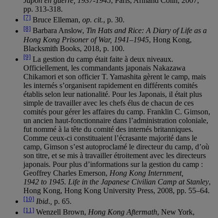
Japon en guerre, 1937-1945
, Paris, Armand Colin, 2007,
pp. 313-318.
[7]
Bruce Elleman,
op. cit.
, p. 30.
[8]
Barbara Anslow,
Tin Hats and Rice: A Diary of Life as a
Hong Kong Prisoner of War, 1941–1945
, Hong Kong,
Blacksmith Books, 2018, p. 100.
[9]
La gestion du camp était faite à deux niveaux.
Officiellement, les commandants japonais Nakazawa
Chikamori et son officier T. Yamashita gèrent le camp, mais
les internés s’organisent rapidement en différents comités
établis selon leur nationalité. Pour les Japonais, il était plus
simple de travailler avec les chefs élus de chacun de ces
comités pour gérer les affaires du camp. Franklin C. Gimson,
un ancien haut-fonctionnaire dans l’administration coloniale,
fut nommé à la tête du comité des internés britanniques.
Comme ceux-ci constituaient l’écrasante majorité dans le
camp, Gimson s’est autoproclamé le directeur du camp, d’où
son titre, et se mis à travailler étroitement avec les directeurs
japonais. Pour plus d’informations sur la gestion du camp :
Geoffrey Charles Emerson,
Hong Kong Internment,
1942 to 1945. Life in the Japanese Civilian Camp at Stanley
,
Hong Kong, Hong Kong University Press, 2008, pp. 55–64.
[10]
Ibid
.
,
p. 65.
[11]
Wenzell Brown,
Hong Kong Aftermath
, New York,