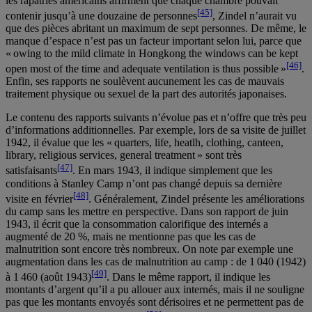
les rapatriés américains affirment que chaque chambre pouvait
[45]
contenir jusqu’à une douzaine de personnes
, Zindel n’aurait vu
que des pièces abritant un maximum de sept personnes. De même, le
manque d’espace n’est pas un facteur important selon lui, parce que
« owing to the mild climate in Hongkong the windows can be kept
[46]
open most of the time and adequate ventilation is thus possible »
.
Enfin, ses rapports ne soulèvent aucunement les cas de mauvais
traitement physique ou sexuel de la part des autorités japonaises.
Le contenu des rapports suivants n’évolue pas et n’offre que très peu
d’informations additionnelles. Par exemple, lors de sa visite de juillet
1942, il évalue que les « quarters, life, heatlh, clothing, canteen,
library, religious services, general treatment » sont très
[47]
satisfaisants
. En mars 1943, il indique simplement que les
conditions à Stanley Camp n’ont pas changé depuis sa dernière
[48]
visite en février
. Généralement, Zindel présente les améliorations
du camp sans les mettre en perspective. Dans son rapport de juin
1943, il écrit que la consommation calorifique des internés a
augmenté de 20 %, mais ne mentionne pas que les cas de
malnutrition sont encore très nombreux. On note par exemple une
augmentation dans les cas de malnutrition au camp : de 1 040 (1942)
[49]
à 1 460 (août 1943)
. Dans le même rapport, il indique les
montants d’argent qu’il a pu allouer aux internés, mais il ne souligne
pas que les montants envoyés sont dérisoires et ne permettent pas de