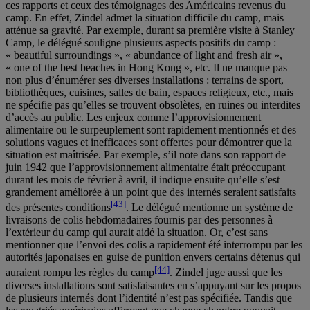
ces rapports et ceux des témoignages des Américains revenus du
camp. En effet, Zindel admet la situation difficile du camp, mais
atténue sa gravité. Par exemple, durant sa première visite à Stanley
Camp, le délégué souligne plusieurs aspects positifs du camp :
« beautiful surroundings », « abundance of light and fresh air »,
« one of the best beaches in Hong Kong », etc. Il ne manque pas
non plus d’énumérer ses diverses installations : terrains de sport,
bibliothèques, cuisines, salles de bain, espaces religieux, etc., mais
ne spécifie pas qu’elles se trouvent obsolètes, en ruines ou interdites
d’accès au public. Les enjeux comme l’approvisionnement
alimentaire ou le surpeuplement sont rapidement mentionnés et des
solutions vagues et inefficaces sont offertes pour démontrer que la
situation est maîtrisée. Par exemple, s’il note dans son rapport de
juin 1942 que l’approvisionnement alimentaire était préoccupant
durant les mois de février à avril, il indique ensuite qu’elle s’est
grandement améliorée à un point que des internés seraient satisfaits
[43]
des présentes conditions
. Le délégué mentionne un système de
livraisons de colis hebdomadaires fournis par des personnes à
l’extérieur du camp qui aurait aidé la situation. Or, c’est sans
mentionner que l’envoi des colis a rapidement été interrompu par les
autorités japonaises en guise de punition envers certains détenus qui
[44]
auraient rompu les règles du camp
. Zindel juge aussi que les
diverses installations sont satisfaisantes en s’appuyant sur les propos
de plusieurs internés dont l’identité n’est pas spécifiée. Tandis que