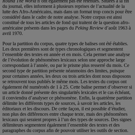
Round The World
n’ont également pas été retenues. Situées à la fin
du journal, elles informent à plusieurs reprises de l’actualité de la
lutte des Afro-Américains, mais dans un format trop concis pour être
considéré dans le cadre de notre analyse. Notre corpus est ainsi
constitué de tous les articles de fond qui traitent de la question afro-
américaine présents dans les pages du
Peking Review
d’août 1963 à
avril 1970.
Pour la partition du corpus, quatre types de balises ont été établies.
Les deux premières sont de types chronologiques et segmentent
l’ensemble des textes en année et en mois. Cela permet une analyse
de l’évolution de phénomènes lexicaux selon une approche large
correspondant à l’année, ou par le prisme plus resserré du mois. Ce
second type de partition présente néanmoins des limites, puisque
pour certaines années, les deux ou trois articles dont nous disposons
se retrouvent tous publiés le même mois. Les textes du corpus ont
également été numérotés de 1 à 25. Cette balise permet d’observer si
un article donné présente des singularités lexicales et le cas échéant,
il conviendra d’analyser ce phénomène. Enfin, la quatrième partition
délimite les différents types de sources, à savoir les articles, les
éditoriaux et les discours. De cette façon, il est possible d’étudier,
non plus des différences entre chaque texte, mais des phénomènes
lexicaux qui seraient propres à l’un des types de sources. Des signes
délimiteurs segmentent également l’ensemble des textes et des
paragraphes du corpus afin de pouvoir utiliser les outils de section.