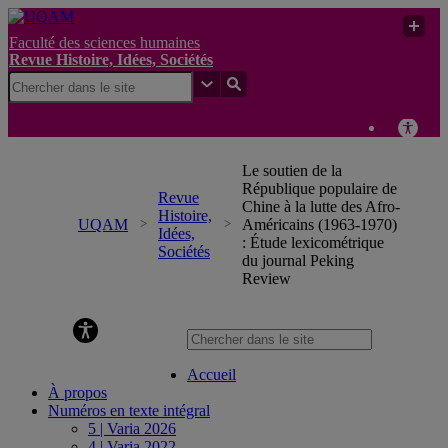
Faculté des sciences humaines
Revue Histoire, Idées, Sociétés
Le soutien de la
République populaire de
Revue
Chine à la lutte des Afro-
Histoire,
UQAM
Américains (1963-1970)
Idées,
: Étude lexicométrique
Sociétés
du journal Peking
Review
Revue Histoire, Idées, Sociétés
Accueil
À propos
Numéros en texte intégral
5 | Varia 2026
4 | Varia 2022