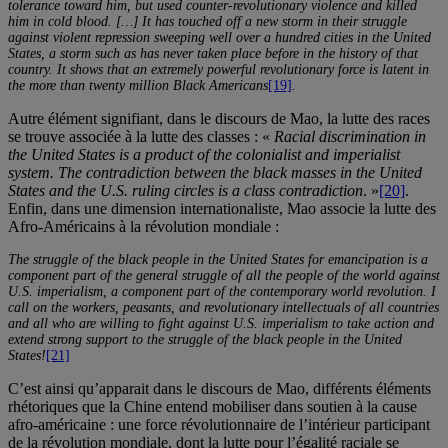
tolerance toward him, but used counter-revolutionary violence and killed
him in cold blood. […] It has touched off a new storm in their struggle
against violent repression sweeping well over a hundred cities in the United
States, a storm such as has never taken place before in the history of that
country. It shows that an extremely powerful revolutionary force is latent in
the more than twenty million Black Americans
[19]
.
Autre élément signifiant, dans le discours de Mao, la lutte des races
se trouve associée à la lutte des classes :
«
Racial discrimination in
the United States is a product of the colonialist and imperialist
system.
The contradiction between the black masses in the United
States and the U.S. ruling circles is a class contradiction
. »
[20]
.
Enfin, dans une dimension internationaliste, Mao associe la lutte des
Afro-Américains à la révolution mondiale :
The struggle of the black people in the United States for emancipation is a
component part of the general struggle of all the people of the world against
U.S. imperialism, a component part of the contemporary world revolution. I
call on the workers, peasants, and revolutionary intellectuals of all countries
and all who are willing to fight against U.S. imperialism to take action and
extend strong support to the struggle of the black people in the United
States!
[21]
C’est ainsi qu’apparait dans le discours de Mao, différents éléments
rhétoriques que la Chine entend mobiliser dans soutien à la cause
afro-américaine : une force révolutionnaire de l’intérieur participant
de la révolution mondiale, dont la lutte pour l’égalité raciale se