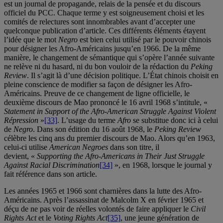
est un journal de propagande, relais de la pensée et du discours
officiel du PCC. Chaque terme y est soigneusement choisi et les
comités de relectures sont innombrables avant d’accepter une
quelconque publication d’article. Ces différents éléments étayent
l’idée que le mot
Negro
est bien celui utilisé par le pouvoir chinois
pour désigner les Afro-Américains jusqu’en 1966. De la même
manière, le changement de sémantique qui s’opère l’année suivante
ne relève ni du hasard, ni du bon vouloir de la rédaction du
Peking
Review
. Il s’agit là d’une décision politique. L’État chinois choisit en
pleine conscience de modifier sa façon de désigner les Afro-
Américains. Preuve de ce changement de ligne officielle, le
deuxième discours de Mao prononcé le 16 avril 1968 s’intitule, «
Statement in Support of the Afro-American Struggle Against Violent
Répression
»
[33]
. L’usage du terme
Afro
se substitue donc ici à celui
de
Negro
. Dans son édition du 16 août 1968, le
Peking Review
célèbre les cinq ans du premier discours de Mao. Alors qu’en 1963,
celui-ci utilise
American Negroes
dans son titre, il
devient, «
Supporting the Afro-Americans in Their Just Struggle
Against Racial Discrimination
[34]
», en 1968, lorsque le journal y
fait référence dans son article.
Les années 1965 et 1966 sont charnières dans la lutte des Afro-
Américains. Après l’assassinat de Malcolm X en février 1965 et
déçu de ne pas voir de réelles volontés de faire appliquer le
Civil
Rights Act
et le
Voting Rights Act
[35]
, une jeune génération de