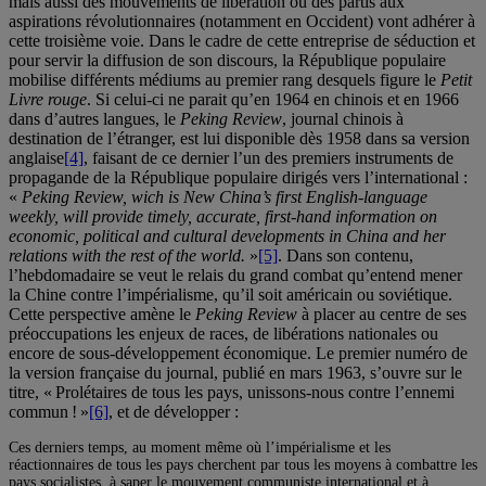
mais aussi des mouvements de libération ou des partis aux
aspirations révolutionnaires (notamment en Occident) vont adhérer à
cette troisième voie. Dans le cadre de cette entreprise de séduction et
pour servir la diffusion de son discours, la République populaire
mobilise différents médiums au premier rang desquels figure le
Petit
Livre rouge
. Si celui-ci ne parait qu’en 1964 en chinois et en 1966
dans d’autres langues, le
Peking Review
, journal chinois à
destination de l’étranger, est lui disponible dès 1958 dans sa version
anglaise
[4]
, faisant de ce dernier l’un des premiers instruments de
propagande de la République populaire dirigés vers l’international :
«
Peking Review, wich is New China’s first English-language
weekly, will provide timely, accurate, first-hand information on
economic, political and cultural developments in China and her
relations with the rest of the world.
»
[5]
. Dans son contenu,
l’hebdomadaire se veut le relais du grand combat qu’entend mener
la Chine contre l’impérialisme, qu’il soit américain ou soviétique.
Cette perspective amène le
Peking Review
à placer au centre de ses
préoccupations les enjeux de races, de libérations nationales ou
encore de sous-développement économique. Le premier numéro de
la version française du journal, publié en mars 1963, s’ouvre sur le
titre, « Prolétaires de tous les pays, unissons-nous contre l’ennemi
commun ! »
[6]
, et de développer :
Ces derniers temps, au moment même où l’impérialisme et les
réactionnaires de tous les pays cherchent par tous les moyens à combattre les
pays socialistes, à saper le mouvement communiste international et à