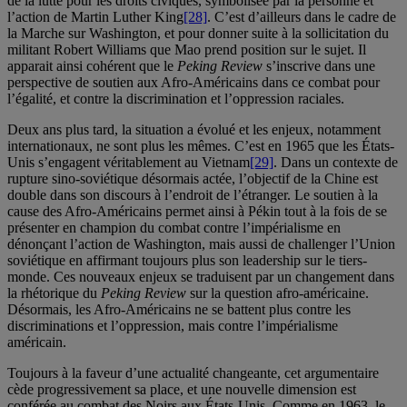
de la lutte pour les droits civiques, symbolisée par la personne et
l’action de Martin Luther King
[28]
. C’est d’ailleurs dans le cadre de
la Marche sur Washington, et pour donner suite à la sollicitation du
militant Robert Williams que Mao prend position sur le sujet. Il
apparait ainsi cohérent que le
Peking Review
s’inscrive dans une
perspective de soutien aux Afro-Américains dans ce combat pour
l’égalité, et contre la discrimination et l’oppression raciales.
Deux ans plus tard, la situation a évolué et les enjeux, notamment
internationaux, ne sont plus les mêmes. C’est en 1965 que les États-
Unis s’engagent véritablement au Vietnam
[29]
. Dans un contexte de
rupture sino-soviétique désormais actée, l’objectif de la Chine est
double dans son discours à l’endroit de l’étranger. Le soutien à la
cause des Afro-Américains permet ainsi à Pékin tout à la fois de se
présenter en champion du combat contre l’impérialisme en
dénonçant l’action de Washington, mais aussi de challenger l’Union
soviétique en affirmant toujours plus son leadership sur le tiers-
monde. Ces nouveaux enjeux se traduisent par un changement dans
la rhétorique du
Peking Review
sur la question afro-américaine.
Désormais, les Afro-Américains ne se battent plus contre les
discriminations et l’oppression, mais contre l’impérialisme
américain.
Toujours à la faveur d’une actualité changeante, cet argumentaire
cède progressivement sa place, et une nouvelle dimension est
conférée au combat des Noirs aux États-Unis. Comme en 1963, le