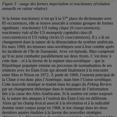
Figure 3 : usage des formes imperialism et reactionary (évolution
annuelle en valeur relative)
e
Si la forme
reactionary
n’est qu’à la 57
place du dictionnaire avec
85 occurrences, elle se trouve associée à certains groupes de formes
signifiants :
reactionary US ruling clique
(9 cooccurrences),
reactionary rule of the US monopoly capitalist class
(8
cooccurrences) et
US ruling circles
(5 cooccurrences). Il y a là un
changement dans la nature de la dénonciation du système américain.
En mars 1969, les tensions sino-soviétiques sont à leur comble après
les incidents de l’île de Damanski. Avec cet épisode, Mao comprend
qu’il ne peut combattre parallèlement sur deux fronts. C’est donc à
cette date – et à la faveur de la rupture sino-soviétique – que la
République populaire entame un processus de normalisation de ses
relations avec les États-Unis qui aboutit finalement à la rencontre
entre Mao et Nixon en 1972. À partir de 1969, l’ennemi principal de
la Chine n’est donc plus l’Amérique, mais bien l’Union soviétique.
Cette nouvelle stratégie se traduit dans les pages du
Peking Review
par un changement rhétorique dans le traitement de l’information
liée à la cause des Afro-Américains. Si le soutien est certes toujours
là, la nature des attaques à l’endroit des États-Unis est différente.
Alors qu’un champ lexical associé à la révolution et à la radicalité
domine notre corpus jusqu’en 1968, le ton change dans les deux
dernières années étudiées à la faveur des nouvelles stratégies