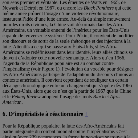
son sens premier et véritable. Les émeutes de Watts en 1965, de
Newark et Détroit en 1967, ou encore les
Black Panthers
qui cette
même année prônent l’usage d’une violence révolutionnaire,
instaurent l’idée d’une lutte armée. Au-delà du simple mouvement
pour les droits civiques, la Chine voit désormais dans les Afro-
Américains, un véritable ennemi de l’intérieur pour les États-Unis,
capable de renverser le système. Pour Pékin, il convient de modifier
son discours et de sortir de la seule rhétorique et des injections à la
lutte. Attentifs à ce qui se passe aux États-Unis, si les Afro-
Américains se redéfinissent dans leur identité, leurs alliés chinois se
doivent d’adopter cette nouvelle sémantique. Alors qu’en 1966,
l’agenda de la République populaire est au combat contre
l’impérialisme (voir Figure 1), l’évolution du vocable pour désigner
les Afro-Américains participe de l’adaptation du discours chinois au
contexte américain. Il convient cependant de souligner un certain
décalage chronologique entre un changement qui s’opère dès 1966
aux États-Unis, alors que ce n’est qu’à partir de 1967 que la Chine
et le
Peking Review
adoptent l’usage des mots
Black
et
Afro-
American
.
6.
D’impérialiste à réactionnaire
↑
Pour la République populaire, la lutte des Afro-Américains fait
partie intégrante du combat mondial contre l’impérialisme. C’est
ainsi qu’avec 239 occurrences, la forme
imperialism
se trouve à la