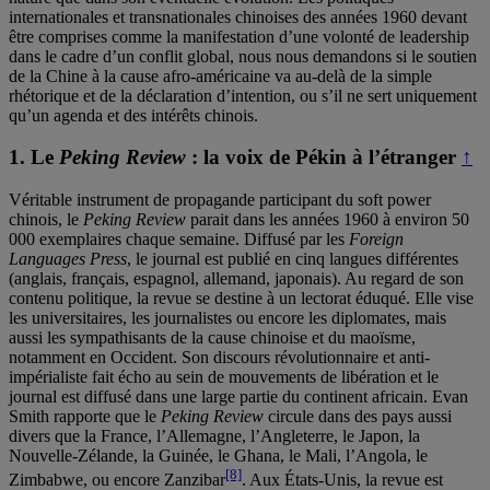
internationales et transnationales chinoises des années 1960 devant
être comprises comme la manifestation d’une volonté de leadership
dans le cadre d’un conflit global, nous nous demandons si le soutien
de la Chine à la cause afro-américaine va au-delà de la simple
rhétorique et de la déclaration d’intention, ou s’il ne sert uniquement
qu’un agenda et des intérêts chinois.
1.
Le
Peking Review
: la voix de Pékin à l’étranger
↑
Véritable instrument de propagande participant du soft power
chinois, le
Peking Review
parait dans les années 1960 à environ 50
000 exemplaires chaque semaine. Diffusé par les
Foreign
Languages Press
, le journal est publié en cinq langues différentes
(anglais, français, espagnol, allemand, japonais). Au regard de son
contenu politique, la revue se destine à un lectorat éduqué. Elle vise
les universitaires, les journalistes ou encore les diplomates, mais
aussi les sympathisants de la cause chinoise et du maoïsme,
notamment en Occident. Son discours révolutionnaire et anti-
impérialiste fait écho au sein de mouvements de libération et le
journal est diffusé dans une large partie du continent africain. Evan
Smith rapporte que le
Peking Review
circule dans des pays aussi
divers que la France, l’Allemagne, l’Angleterre, le Japon, la
Nouvelle-Zélande, la Guinée, le Ghana, le Mali, l’Angola, le
[8]
Zimbabwe, ou encore Zanzibar
. Aux États-Unis, la revue est