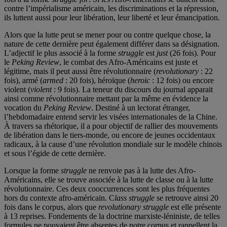
contre l’impérialisme américain, les discriminations et la répression,
ils luttent aussi pour leur libération, leur liberté et leur émancipation.
Alors que la lutte peut se mener pour ou contre quelque chose, la
nature de cette dernière peut également différer dans sa désignation.
L’adjectif le plus associé à la forme
struggle
est
just
(26 fois). Pour
le
Peking Review
, le combat des Afro-Américains est juste et
légitime, mais il peut aussi être révolutionnaire (
revolutionary
: 22
fois), armé (
armed
: 20 fois), héroïque (
heroic
: 12 fois) ou encore
violent (
violent
: 9 fois). La teneur du discours du journal apparait
ainsi comme révolutionnaire mettant par la même en évidence la
vocation du
Peking Review
. Destiné à un lectorat étranger,
l’hebdomadaire entend servir les visées internationales de la Chine.
À travers sa rhétorique, il a pour objectif de rallier des mouvements
de libération dans le tiers-monde, ou encore de jeunes occidentaux
radicaux, à la cause d’une révolution mondiale sur le modèle chinois
et sous l’égide de cette dernière.
Lorsque la forme
struggle
ne renvoie pas à la lutte des Afro-
Américains, elle se trouve associée à la lutte de classe ou à la lutte
révolutionnaire. Ces deux cooccurrences sont les plus fréquentes
hors du contexte afro-américain. C
lass struggle
se retrouve ainsi 20
fois dans le corpus, alors que
revolutionary struggle
est elle présente
à 13 reprises. Fondements de la doctrine marxiste-léniniste, de telles
formules ne pouvaient être absentes de notre corpus et rappellent la