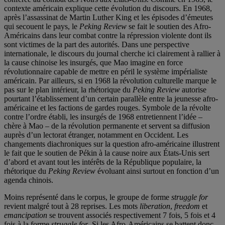
contexte américain explique cette évolution du discours. En 1968,
après l’assassinat de Martin Luther King et les épisodes d’émeutes
qui secouent le pays, le
Peking Review
se fait le soutien des Afro-
Américains dans leur combat contre la répression violente dont ils
sont victimes de la part des autorités. Dans une perspective
internationale, le discours du journal cherche ici clairement à rallier à
la cause chinoise les insurgés, que Mao imagine en force
révolutionnaire capable de mettre en péril le système impérialiste
américain. Par ailleurs, si en 1968 la révolution culturelle marque le
pas sur le plan intérieur, la rhétorique du
Peking Review
autorise
pourtant l’établissement d’un certain parallèle entre la jeunesse afro-
américaine et les factions de gardes rouges. Symbole de la révolte
contre l’ordre établi, les insurgés de 1968 entretiennent l’idée –
chère à Mao – de la révolution permanente et servent sa diffusion
auprès d’un lectorat étranger, notamment en Occident. Les
changements diachroniques sur la question afro-américaine illustrent
le fait que le soutien de Pékin à la cause noire aux États-Unis sert
d’abord et avant tout les intérêts de la République populaire, la
rhétorique du
Peking Review
évoluant ainsi surtout en fonction d’un
agenda chinois.
Moins représenté dans le corpus, le groupe de forme
struggle for
revient malgré tout à 28 reprises. Les mots
liberation
,
freedom
et
emancipation
se trouvent associés respectivement 7 fois, 5 fois et 4
fois à la forme
struggle for
. Si les Afro-Américains se battent donc