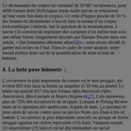
Le dictionnaire du corpus est constitué de 35 987 occurrences, pour
4090 formes dont 2029 hapax (mots isolés qui ne se retrouvent
qu’une seule fois dans le corpus). Ce ratio d’hapax proche de 50 %
des formes du dictionnaire s’inscrit dans la norme d’un corpus
lexicométrique cohérent. Sur la question de la lemmatisation, à
savoir s’il convient de regrouper des variantes d’un même mot sous
une même forme, longuement discutés par Étienne Brunet dans son
article, « Qui lemmatise dilemme attise
[26]
», nous avons décidé de
garder nos textes en l’état. Dans le cadre de notre analyse, notre
travail portera donc sur de la quantification de mots et non de
lemmes.
4.
La lutte pour leitmotiv
↑
L’occurrence la plus importante du corpus est le mot
struggle
, qui
revient 603 fois dans sa forme au singulier et 59 fois au pluriel. Le
terme est associé 457 fois aux formes
Afro-American
(
Afro–
Americans
),
Black people
et
Negro
(
Negroes
)
[27]
. Cela représente
plus de 75% des occurrences de
struggle
. Lorsque le
Peking Review
traite de la question afro-américaine, il parle de lutte. La question se
pose alors de savoir contre quoi ou qui les Noirs aux États-Unis se
battent. L’occurrence la plus importante associée au groupe de forme
struggle against
est
violent repression
(131 fois). Viennent ensuite
Us imperialism
(79 fois)
et
racial discrimination
ou
racial