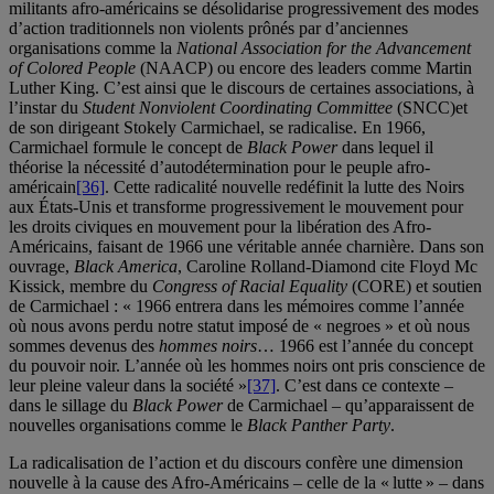
militants afro-américains se désolidarise progressivement des modes
d’action traditionnels non violents prônés par d’anciennes
organisations comme la
National Association for the Advancement
of Colored People
(NAACP) ou encore des leaders comme Martin
Luther King. C’est ainsi que le discours de certaines associations, à
l’instar du
Student Nonviolent Coordinating Committee
(SNCC)et
de son dirigeant Stokely Carmichael, se radicalise. En 1966,
Carmichael formule le concept de
Black Power
dans lequel il
théorise la nécessité d’autodétermination pour le peuple afro-
américain
[36]
. Cette radicalité nouvelle redéfinit la lutte des Noirs
aux États-Unis et transforme progressivement le mouvement pour
les droits civiques en mouvement pour la libération des Afro-
Américains, faisant de 1966 une véritable année charnière. Dans son
ouvrage,
Black America
, Caroline Rolland-Diamond cite Floyd Mc
Kissick, membre du
Congress of Racial Equality
(CORE) et soutien
de Carmichael : « 1966 entrera dans les mémoires comme l’année
où nous avons perdu notre statut imposé de « negroes » et où nous
sommes devenus des
hommes noirs
… 1966 est l’année du concept
du pouvoir noir. L’année où les hommes noirs ont pris conscience de
leur pleine valeur dans la société »
[37]
. C’est dans ce contexte –
dans le sillage du
Black Power
de Carmichael – qu’apparaissent de
nouvelles organisations comme le
Black Panther Party
.
La radicalisation de l’action et du discours confère une dimension
nouvelle à la cause des Afro-Américains – celle de la « lutte » – dans