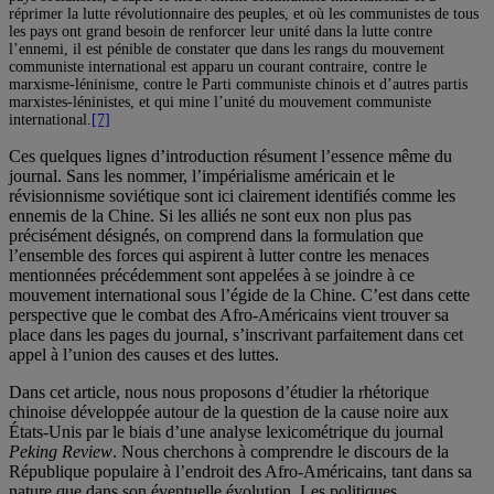
réprimer la lutte révolutionnaire des peuples, et où les communistes de tous
les pays ont grand besoin de renforcer leur unité dans la lutte contre
l’ennemi, il est pénible de constater que dans les rangs du mouvement
communiste international est apparu un courant contraire, contre le
marxisme-léninisme, contre le Parti communiste chinois et d’autres partis
marxistes-léninistes, et qui mine l’unité du mouvement communiste
international.
[7]
Ces quelques lignes d’introduction résument l’essence même du
journal. Sans les nommer, l’impérialisme américain et le
révisionnisme soviétique sont ici clairement identifiés comme les
ennemis de la Chine. Si les alliés ne sont eux non plus pas
précisément désignés, on comprend dans la formulation que
l’ensemble des forces qui aspirent à lutter contre les menaces
mentionnées précédemment sont appelées à se joindre à ce
mouvement international sous l’égide de la Chine. C’est dans cette
perspective que le combat des Afro-Américains vient trouver sa
place dans les pages du journal, s’inscrivant parfaitement dans cet
appel à l’union des causes et des luttes.
Dans cet article, nous nous proposons d’étudier la rhétorique
chinoise développée autour de la question de la cause noire aux
États-Unis par le biais d’une analyse lexicométrique du journal
Peking Review
. Nous cherchons à comprendre le discours de la
République populaire à l’endroit des Afro-Américains, tant dans sa
nature que dans son éventuelle évolution. Les politiques