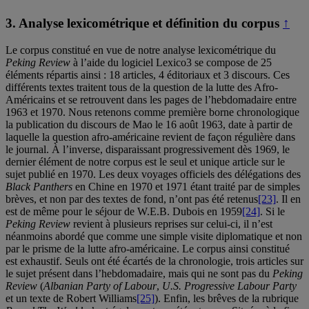
3.
Analyse lexicométrique et définition du corpus
↑
Le corpus constitué en vue de notre analyse lexicométrique du
Peking Review
à l’aide du logiciel Lexico3 se compose de 25
éléments répartis ainsi : 18 articles, 4 éditoriaux et 3 discours. Ces
différents textes traitent tous de la question de la lutte des Afro-
Américains et se retrouvent dans les pages de l’hebdomadaire entre
1963 et 1970. Nous retenons comme première borne chronologique
la publication du discours de Mao le 16 août 1963, date à partir de
laquelle la question afro-américaine revient de façon régulière dans
le journal. À l’inverse, disparaissant progressivement dès 1969, le
dernier élément de notre corpus est le seul et unique article sur le
sujet publié en 1970. Les deux voyages officiels des délégations des
Black Panthers
en Chine en 1970 et 1971 étant traité par de simples
brèves, et non par des textes de fond, n’ont pas été retenus
[23]
. Il en
est de même pour le séjour de W.E.B. Dubois en 1959
[24]
. Si le
Peking Review
revient à plusieurs reprises sur celui-ci, il n’est
néanmoins abordé que comme une simple visite diplomatique et non
par le prisme de la lutte afro-américaine. Le corpus ainsi constitué
est exhaustif. Seuls ont été écartés de la chronologie, trois articles sur
le sujet présent dans l’hebdomadaire, mais qui ne sont pas du
Peking
Review
(
Albanian Party of Labour
,
U.S. Progressive Labour Party
et un texte de Robert Williams
[25]
). Enfin, les brêves de la rubrique