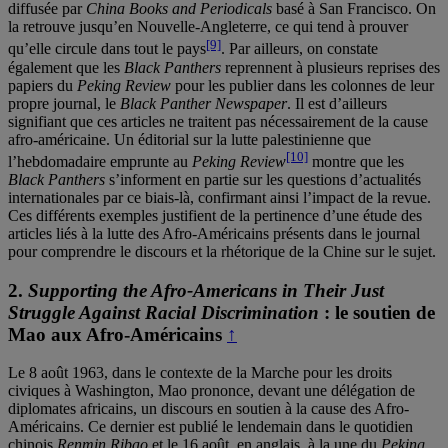
diffusée par
China Books and Periodicals
basé à San Francisco. On
la retrouve jusqu’en Nouvelle-Angleterre, ce qui tend à prouver
[9]
qu’elle circule dans tout le pays
. Par ailleurs, on constate
également que les
Black Panthers
reprennent à plusieurs reprises des
papiers du
Peking Review
pour les publier dans les colonnes de leur
propre journal, le
Black Panther Newspaper
. Il est d’ailleurs
signifiant que ces articles ne traitent pas nécessairement de la cause
afro-américaine. Un éditorial sur la lutte palestinienne que
[10]
l’hebdomadaire emprunte au
Peking Review
montre que les
Black Panthers
s’informent en partie sur les questions d’actualités
internationales par ce biais-là, confirmant ainsi l’impact de la revue.
Ces différents exemples justifient de la pertinence d’une étude des
articles liés à la lutte des Afro-Américains présents dans le journal
pour comprendre le discours et la rhétorique de la Chine sur le sujet.
2.
Supporting the Afro-Americans in Their Just
Struggle Against Racial Discrimination
: le soutien de
Mao aux Afro-Américains
↑
Le 8 août 1963, dans le contexte de la Marche pour les droits
civiques à Washington, Mao prononce, devant une délégation de
diplomates africains, un discours en soutien à la cause des Afro-
Américains. Ce dernier est publié le lendemain dans le quotidien
chinois
Renmin Ribao
et le 16 août, en anglais, à la une du
Peking