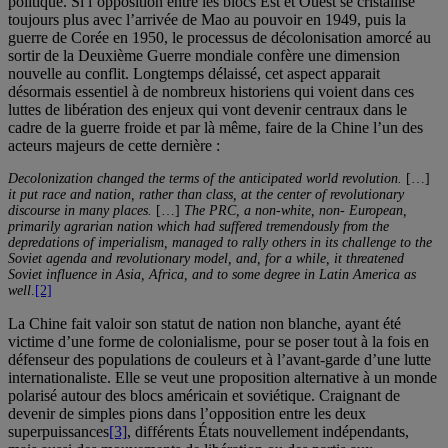
politique. Si l’opposition entre les blocs Est et Ouest se cristallise
toujours plus avec l’arrivée de Mao au pouvoir en 1949, puis la
guerre de Corée en 1950, le processus de décolonisation amorcé au
sortir de la Deuxième Guerre mondiale confère une dimension
nouvelle au conflit. Longtemps délaissé, cet aspect apparait
désormais essentiel à de nombreux historiens qui voient dans ces
luttes de libération des enjeux qui vont devenir centraux dans le
cadre de la guerre froide et par là même, faire de la Chine l’un des
acteurs majeurs de cette dernière :
Decolonization changed the terms of the anticipated world revolution.
[…]
it put race and nation, rather than class, at the center of revolutionary
discourse in many places.
[…]
The PRC, a non-white, non- European,
primarily agrarian nation which had suffered tremendously from the
depredations of imperialism, managed to rally others in its challenge to the
Soviet agenda and revolutionary model, and, for a while, it threatened
Soviet influence in Asia, Africa, and to some degree in Latin America as
well
.
[2]
La Chine fait valoir son statut de nation non blanche, ayant été
victime d’une forme de colonialisme, pour se poser tout à la fois en
défenseur des populations de couleurs et à l’avant-garde d’une lutte
internationaliste. Elle se veut une proposition alternative à un monde
polarisé autour des blocs américain et soviétique. Craignant de
devenir de simples pions dans l’opposition entre les deux
superpuissances
[3]
, différents États nouvellement indépendants,