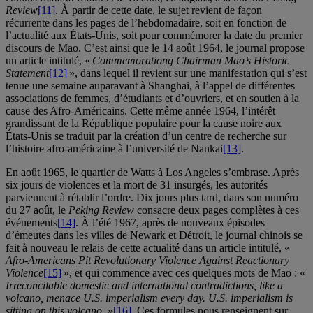
Review
[11]
. À partir de cette date, le sujet revient de façon
récurrente dans les pages de l’hebdomadaire, soit en fonction de
l’actualité aux États-Unis, soit pour commémorer la date du premier
discours de Mao. C’est ainsi que le 14 août 1964, le journal propose
un article intitulé, «
Commemorationg Chairman Mao’s Historic
Statement
[12]
», dans lequel il revient sur une manifestation qui s’est
tenue une semaine auparavant à Shanghai, à l’appel de différentes
associations de femmes, d’étudiants et d’ouvriers, et en soutien à la
cause des Afro-Américains. Cette même année 1964, l’intérêt
grandissant de la République populaire pour la cause noire aux
États-Unis se traduit par la création d’un centre de recherche sur
l’histoire afro-américaine à l’université de Nankai
[13]
.
En août 1965, le quartier de Watts à Los Angeles s’embrase. Après
six jours de violences et la mort de 31 insurgés, les autorités
parviennent à rétablir l’ordre. Dix jours plus tard, dans son numéro
du 27 août, le
Peking Review
consacre deux pages complètes à ces
événements
[14]
. À l’été 1967, après de nouveaux épisodes
d’émeutes dans les villes de Newark et Détroit, le journal chinois se
fait à nouveau le relais de cette actualité dans un article intitulé, «
Afro-Americans Pit Revolutionary Violence Against Reactionary
Violence
[15]
», et qui commence avec ces quelques mots de Mao : «
Irreconcilable domestic and international contradictions, like a
volcano, menace U.S. imperialism every day. U.S. imperialism is
sitting on this volcano.
»
[16]
. Ces formules nous renseignent sur