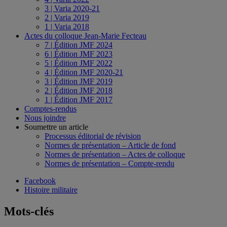
3 | Varia 2020-21
2 | Varia 2019
1 | Varia 2018
Actes du colloque Jean-Marie Fecteau
7 | Édition JMF 2024
6 | Édition JMF 2023
5 | Édition JMF 2022
4 | Édition JMF 2020-21
3 | Édition JMF 2019
2 | Édition JMF 2018
1 | Édition JMF 2017
Comptes-rendus
Nous joindre
Soumettre un article
Processus éditorial de révision
Normes de présentation – Article de fond
Normes de présentation – Actes de colloque
Normes de présentation – Compte-rendu
Facebook
Histoire militaire
Mots-clés