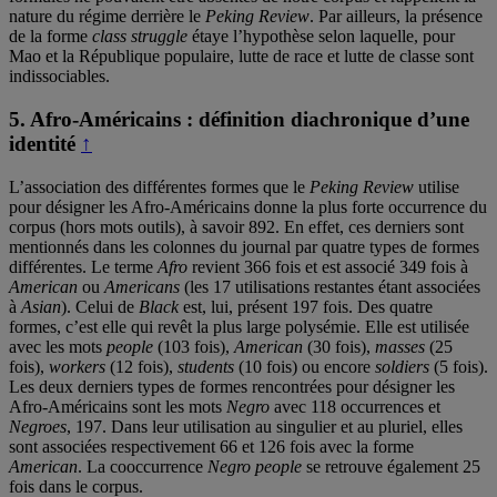
nature du régime derrière le
Peking Review
. Par ailleurs, la présence
de la forme
class struggle
étaye l’hypothèse selon laquelle, pour
Mao et la République populaire, lutte de race et lutte de classe sont
indissociables.
5.
Afro-Américains : définition diachronique d’une
identité
↑
L’association des différentes formes que le
Peking Review
utilise
pour désigner les Afro-Américains donne la plus forte occurrence du
corpus (hors mots outils), à savoir 892. En effet, ces derniers sont
mentionnés dans les colonnes du journal par quatre types de formes
différentes. Le terme
Afro
revient 366 fois et est associé 349 fois à
American
ou
Americans
(les 17 utilisations restantes étant associées
à
Asian
). Celui de
Black
est, lui, présent 197 fois. Des quatre
formes, c’est elle qui revêt la plus large polysémie. Elle est utilisée
avec les mots
people
(103 fois),
American
(30 fois),
masses
(25
fois),
workers
(12 fois),
students
(10 fois) ou encore
soldiers
(5 fois).
Les deux derniers types de formes rencontrées pour désigner les
Afro-Américains sont les mots
Negro
avec 118 occurrences et
Negroes
,
197. Dans leur utilisation au singulier et au pluriel, elles
sont associées respectivement 66 et 126 fois avec la forme
American
. La cooccurrence
Negro people
se retrouve également 25
fois dans le corpus.