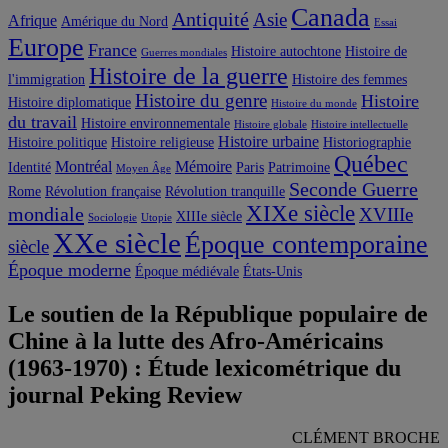
Canada
Antiquité
Asie
Afrique
Amérique du Nord
Essai
Europe
France
Histoire autochtone
Histoire de
Guerres mondiales
Histoire de la guerre
l'immigration
Histoire des femmes
Histoire du genre
Histoire
Histoire diplomatique
Histoire du monde
du travail
Histoire environnementale
Histoire globale
Histoire intellectuelle
Histoire urbaine
Histoire politique
Histoire religieuse
Historiographie
Québec
Montréal
Mémoire
Identité
Paris
Patrimoine
Moyen Âge
Seconde Guerre
Rome
Révolution française
Révolution tranquille
XIXe siècle
mondiale
XVIIIe
XIIIe siècle
Sociologie
Utopie
XXe siècle
Époque contemporaine
siècle
Époque moderne
Époque médiévale
États-Unis
Le soutien de la République populaire de
Chine à la lutte des Afro-Américains
(1963-1970) : Étude lexicométrique du
journal Peking Review
CLÉMENT BROCHE