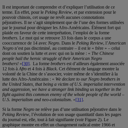
Il est important de comprendre et d’expliquer l’utilisation de ce
terme. En effet, pour le
Peking Review
, et par extension pour le
pouvoir chinois, cet usage ne revêt aucunes connotations
péjoratives. Il ne s’agit simplement que de l’une des formes utilisées
par le journal pour désigner les Afro-Américains. Élément fort qui
plaide en faveur de cette interprétation, l’emploi de la forme
brothers
. Le mot qui se retrouve 33 fois dans le corpus a une
cooccurrence de 14 avec
Negro
. Dans le
Peking Review
, l’
American
Negro
n’est pas discriminé, au contraire – il est le « frère » – celui
dont on soutien la lutte et avec qui on la mène : «
The Chinese
people hail the heroic struggle of their American Negro
brothers!
»
[30]
. La forme
brothers
est d’ailleurs également associée
12 fois à
Afro
et 4 fois à
Black
. Cet élément de langage montre la
volonté de la Chine de s’associer, voire même de s’identifier à la
lutte des Afro-Américains : «
We declare to our Negro brothers in
the
United States, that being a victim of U.S. imperialist intervention
and aggression, we have a stronger link binding us together in the
fight against this common enemy of the whole people of the world –
U.S. imperialism and neo-colonialism.
»
[31]
.
Si la forme
Negro
ne relève pas d’une utilisation péjorative dans le
Peking Review
, l’évolution de son usage quantitatif dans les pages
du journal est, elle, tout à fait signifiante (voir Figure 2). Le
graphique montre en effet un changement radical entre 1966 et