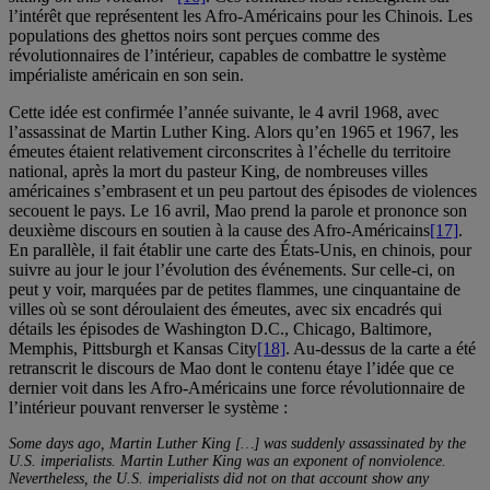
l’intérêt que représentent les Afro-Américains pour les Chinois. Les
populations des ghettos noirs sont perçues comme des
révolutionnaires de l’intérieur, capables de combattre le système
impérialiste américain en son sein.
Cette idée est confirmée l’année suivante, le 4 avril 1968, avec
l’assassinat de Martin Luther King. Alors qu’en 1965 et 1967, les
émeutes étaient relativement circonscrites à l’échelle du territoire
national, après la mort du pasteur King, de nombreuses villes
américaines s’embrasent et un peu partout des épisodes de violences
secouent le pays. Le 16 avril, Mao prend la parole et prononce son
deuxième discours en soutien à la cause des Afro-Américains
[17]
.
En parallèle, il fait établir une carte des États-Unis, en chinois, pour
suivre au jour le jour l’évolution des événements. Sur celle-ci, on
peut y voir, marquées par de petites flammes, une cinquantaine de
villes où se sont déroulaient des émeutes, avec six encadrés qui
détails les épisodes de Washington D.C., Chicago, Baltimore,
Memphis, Pittsburgh et Kansas City
[18]
. Au-dessus de la carte a été
retranscrit le discours de Mao dont le contenu étaye l’idée que ce
dernier voit dans les Afro-Américains une force révolutionnaire de
l’intérieur pouvant renverser le système :
Some days ago, Martin Luther King […] was suddenly assassinated by the
U.S. imperialists. Martin Luther King was an exponent of nonviolence.
Nevertheless, the U.S. imperialists did not on that account show any