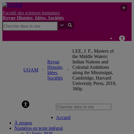
Faculté des sciences humaines
Revue Histoire, Idées, Sociétés
LEE, J. F., Masters of
the Middle Waters:
Revue
Indian Nations and
Histoire,
Colonial Ambitions
UQAM
Idées,
along the Mississippi,
Sociétés
Cambridge, Harvard
University Press, 2019,
360p.
Revue Histoire, Idées, Sociétés
Accueil
À propos
Numéros en texte intégral
5 | Varia 2026