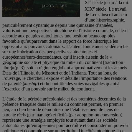
e
XI
siècle jusqu’à la mi-
e
XIX
siècle. Le travail
de Lee s’inscrit au sein
d’une historiographie,
particulièrement dynamique depuis une quinzaine d’années,
valorisant une perspective autochtone de l’histoire coloniale; celle-ci
accorde aux peuples autochtones une position beaucoup plus
favorable qu’auparavant dans le rapport de force historique les
opposant aux pouvoirs coloniaux. L’auteur fonde ainsi sa démarche
sur une imbrication des perspectives autochtones et
européennes/euro-descendantes, qu’il inscrit au sein de la «
géographie sociale et physique du milieu du continent [traduction
libre]»(p. 3), soit la région englobant approximativement les actuels
États de l’Illinois, du Missouri et de l’Indiana. Tout au long de
l’ouvrage, le chercheur expose et détaille l’importance des relations
de parenté (
kinship
) et du contrôle des voies navigables quant à
l’exercice d’un pouvoir sur le milieu du continent.
L’étude de la période précoloniale et des premières décennies de la
présence française dans le milieu du continent permet, en premier
lieu, au chercheur de démontrer que l’établissement de liens de
parenté réels (par mariage) et fictifs (par adoption ou conversion)
représente une stratégie employée tout autant dans les sociétés
autochtones qu’européennes pour accroître et consolider un pouvoir
politique et économique sur un territoire. Du côté autochtone, Lee