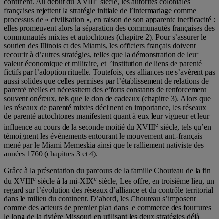
continent. Au début du XVIII
siècle, les autorités coloniales
françaises rejettent la stratégie initiale de l’intermariage comme
processus de « civilisation », en raison de son apparente inefficacité :
elles promeuvent alors la séparation des communautés françaises des
communautés mixtes et autochtones (chapitre 2). Pour s’assurer le
soutien des Illinois et des Miamis, les officiers français doivent
recourir à d’autres stratégies, telles que la démonstration de leur
valeur économique et militaire, et l’institution de liens de parenté
fictifs par l’adoption rituelle. Toutefois, ces alliances ne s’avèrent pas
aussi solides que celles permises par l’établissement de relations de
parenté réelles et nécessitent des efforts constants de renforcement
souvent onéreux, tels que le don de cadeaux (chapitre 3). Alors que
les réseaux de parenté mixtes déclinent en importance, les réseaux
de parenté autochtones manifestent quant à eux leur vigueur et leur
e
influence au cours de la seconde moitié du XVIII
siècle, tels qu’en
témoignent les événements entourant le mouvement anti-français
mené par le Miami Memeskia ainsi que le ralliement nativiste des
années 1760 (chapitres 3 et 4).
Grâce à la présentation du parcours de la famille Chouteau de la fin
e
e
du XVIII
siècle à la mi-XIX
siècle, Lee offre, en troisième lieu, un
regard sur l’évolution des réseaux d’alliance et du contrôle territorial
dans le milieu du continent. D’abord, les Chouteau s’imposent
comme des acteurs de premier plan dans le commerce des fourrures
le long de la rivière Missouri en utilisant les deux stratégies déjà