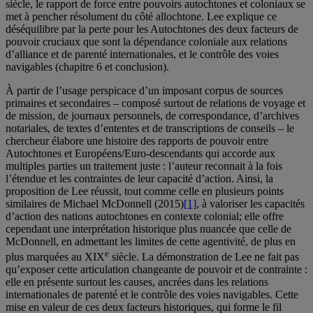
siècle, le rapport de force entre pouvoirs autochtones et coloniaux se
met à pencher résolument du côté allochtone. Lee explique ce
déséquilibre par la perte pour les Autochtones des deux facteurs de
pouvoir cruciaux que sont la dépendance coloniale aux relations
d’alliance et de parenté internationales, et le contrôle des voies
navigables (chapitre 6 et conclusion).
À partir de l’usage perspicace d’un imposant corpus de sources
primaires et secondaires – composé surtout de relations de voyage et
de mission, de journaux personnels, de correspondance, d’archives
notariales, de textes d’ententes et de transcriptions de conseils – le
chercheur élabore une histoire des rapports de pouvoir entre
Autochtones et Européens/Euro-descendants qui accorde aux
multiples parties un traitement juste : l’auteur reconnait à la fois
l’étendue et les contraintes de leur capacité d’action. Ainsi, la
proposition de Lee réussit, tout comme celle en plusieurs points
similaires de Michael McDonnell (2015)
[1]
, à valoriser les capacités
d’action des nations autochtones en contexte colonial; elle offre
cependant une interprétation historique plus nuancée que celle de
McDonnell, en admettant les limites de cette agentivité, de plus en
e
plus marquées au XIX
siècle. La démonstration de Lee ne fait pas
qu’exposer cette articulation changeante de pouvoir et de contrainte :
elle en présente surtout les causes, ancrées dans les relations
internationales de parenté et le contrôle des voies navigables. Cette
mise en valeur de ces deux facteurs historiques, qui forme le fil