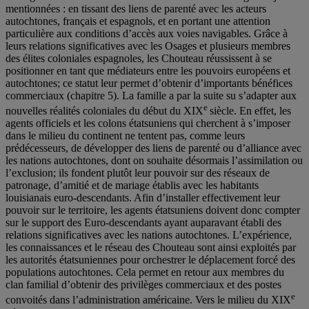
mentionnées : en tissant des liens de parenté avec les acteurs
autochtones, français et espagnols, et en portant une attention
particulière aux conditions d’accès aux voies navigables. Grâce à
leurs relations significatives avec les Osages et plusieurs membres
des élites coloniales espagnoles, les Chouteau réussissent à se
positionner en tant que médiateurs entre les pouvoirs européens et
autochtones; ce statut leur permet d’obtenir d’importants bénéfices
commerciaux (chapitre 5). La famille a par la suite su s’adapter aux
e
nouvelles réalités coloniales du début du XIX
siècle. En effet, les
agents officiels et les colons étatsuniens qui cherchent à s’imposer
dans le milieu du continent ne tentent pas, comme leurs
prédécesseurs, de développer des liens de parenté ou d’alliance avec
les nations autochtones, dont on souhaite désormais l’assimilation ou
l’exclusion; ils fondent plutôt leur pouvoir sur des réseaux de
patronage, d’amitié et de mariage établis avec les habitants
louisianais euro-descendants. Afin d’installer effectivement leur
pouvoir sur le territoire, les agents étatsuniens doivent donc compter
sur le support des Euro-descendants ayant auparavant établi des
relations significatives avec les nations autochtones. L’expérience,
les connaissances et le réseau des Chouteau sont ainsi exploités par
les autorités étatsuniennes pour orchestrer le déplacement forcé des
populations autochtones. Cela permet en retour aux membres du
clan familial d’obtenir des privilèges commerciaux et des postes
e
convoités dans l’administration américaine. Vers le milieu du XIX