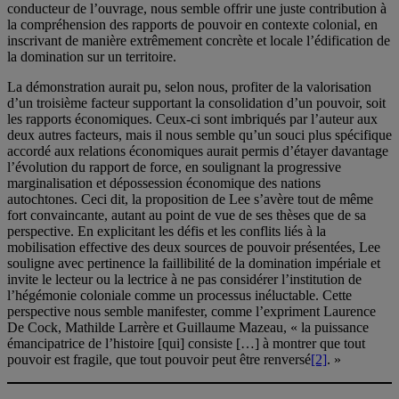
conducteur de l’ouvrage, nous semble offrir une juste contribution à
la compréhension des rapports de pouvoir en contexte colonial, en
inscrivant de manière extrêmement concrète et locale l’édification de
la domination sur un territoire.
La démonstration aurait pu, selon nous, profiter de la valorisation
d’un troisième facteur supportant la consolidation d’un pouvoir, soit
les rapports économiques. Ceux-ci sont imbriqués par l’auteur aux
deux autres facteurs, mais il nous semble qu’un souci plus spécifique
accordé aux relations économiques aurait permis d’étayer davantage
l’évolution du rapport de force, en soulignant la progressive
marginalisation et dépossession économique des nations
autochtones. Ceci dit, la proposition de Lee s’avère tout de même
fort convaincante, autant au point de vue de ses thèses que de sa
perspective. En explicitant les défis et les conflits liés à la
mobilisation effective des deux sources de pouvoir présentées, Lee
souligne avec pertinence la faillibilité de la domination impériale et
invite le lecteur ou la lectrice à ne pas considérer l’institution de
l’hégémonie coloniale comme un processus inéluctable. Cette
perspective nous semble manifester, comme l’expriment Laurence
De Cock, Mathilde Larrère et Guillaume Mazeau, « la puissance
émancipatrice de l’histoire [qui] consiste […] à montrer que tout
pouvoir est fragile, que tout pouvoir peut être renversé
[2]
. »