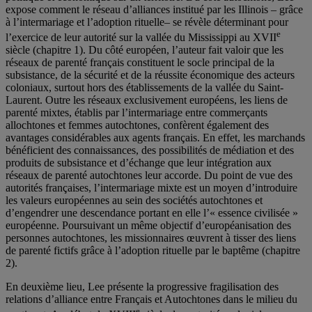
expose comment le réseau d’alliances institué par les Illinois – grâce
à l’intermariage et l’adoption rituelle– se révèle déterminant pour
e
l’exercice de leur autorité sur la vallée du Mississippi au XVII
siècle (chapitre 1). Du côté européen, l’auteur fait valoir que les
réseaux de parenté français constituent le socle principal de la
subsistance, de la sécurité et de la réussite économique des acteurs
coloniaux, surtout hors des établissements de la vallée du Saint-
Laurent. Outre les réseaux exclusivement européens, les liens de
parenté mixtes, établis par l’intermariage entre commerçants
allochtones et femmes autochtones, confèrent également des
avantages considérables aux agents français. En effet, les marchands
bénéficient des connaissances, des possibilités de médiation et des
produits de subsistance et d’échange que leur intégration aux
réseaux de parenté autochtones leur accorde. Du point de vue des
autorités françaises, l’intermariage mixte est un moyen d’introduire
les valeurs européennes au sein des sociétés autochtones et
d’engendrer une descendance portant en elle l’« essence civilisée »
européenne. Poursuivant un même objectif d’européanisation des
personnes autochtones, les missionnaires œuvrent à tisser des liens
de parenté fictifs grâce à l’adoption rituelle par le baptême (chapitre
2).
En deuxième lieu, Lee présente la progressive fragilisation des
relations d’alliance entre Français et Autochtones dans le milieu du
e