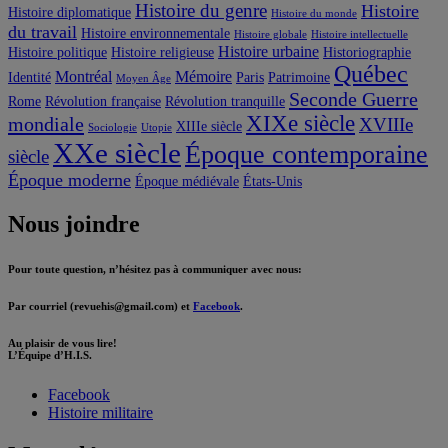
Histoire du genre
Histoire
Histoire diplomatique
Histoire du monde
du travail
Histoire environnementale
Histoire globale
Histoire intellectuelle
Histoire urbaine
Histoire politique
Histoire religieuse
Historiographie
Québec
Montréal
Mémoire
Identité
Paris
Patrimoine
Moyen Âge
Seconde Guerre
Rome
Révolution française
Révolution tranquille
XIXe siècle
mondiale
XVIIIe
XIIIe siècle
Sociologie
Utopie
XXe siècle
Époque contemporaine
siècle
Époque moderne
Époque médiévale
États-Unis
Nous joindre
Pour toute question, n’hésitez pas à communiquer avec nous:
Par courriel (revuehis@gmail.com) et
Facebook
.
Au plaisir de vous lire!
L’Équipe d’H.I.S.
Facebook
Histoire militaire