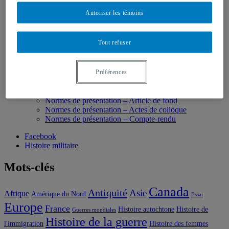
6 | Édition JMF 2023
Autoriser les témoins
5 | Édition JMF 2022
4 | Édition JMF 2020-21
3 | Édition JMF 2019
Tout refuser
2 | Édition JMF 2018
1 | Édition JMF 2017
Comptes-rendus
Préférences
Nous joindre
Soumettre un article
Processus éditorial de révision
Normes de présentation – Article de fond
Normes de présentation – Actes de colloque
Normes de présentation – Compte-rendu
Facebook
Histoire militaire
Mots-clés
Canada
Antiquité
Asie
Afrique
Amérique du Nord
Essai
Europe
France
Histoire autochtone
Histoire de
Guerres mondiales
Histoire de la guerre
l'immigration
Histoire des femmes