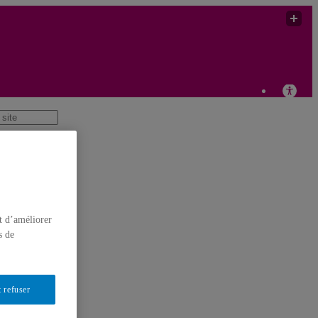
re, Idées, Sociétés
t d’améliorer
s de
 refuser