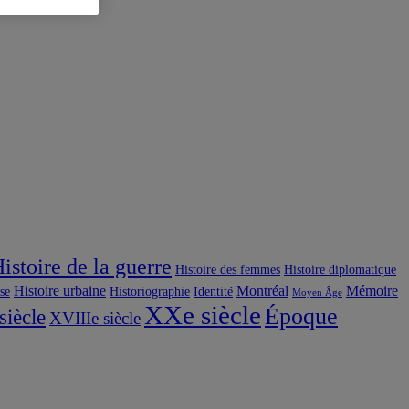
istoire de la guerre
Histoire des femmes
Histoire diplomatique
Histoire urbaine
Montréal
Mémoire
use
Historiographie
Identité
Moyen Âge
XXe siècle
Époque
siècle
XVIIIe siècle