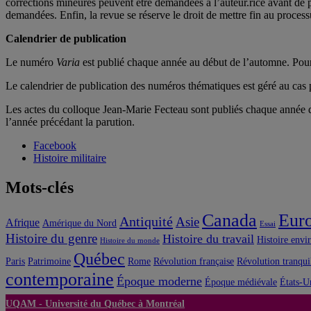
corrections mineures peuvent être demandées à l’auteur.rice avant de pr
demandées. Enfin, la revue se réserve le droit de mettre fin au process
Calendrier de publication
Le numéro
Varia
est publié chaque année au début de l’automne. Pour 
Le calendrier de publication des numéros thématiques est géré au cas pa
Les actes du colloque Jean-Marie Fecteau sont publiés chaque année dur
l’année précédant la parution.
Facebook
Histoire militaire
Mots-clés
Canada
Eur
Antiquité
Asie
Afrique
Amérique du Nord
Essai
Histoire du genre
Histoire du travail
Histoire envi
Histoire du monde
Québec
Paris
Patrimoine
Rome
Révolution française
Révolution tranqui
contemporaine
Époque moderne
Époque médiévale
États-U
UQAM -
Université du Québec à Montréal