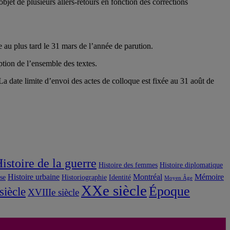
bjet de plusieurs allers-retours en fonction des corrections
 au plus tard le 31 mars de l’année de parution.
ption de l’ensemble des textes.
a date limite d’envoi des actes de colloque est fixée au 31 août de
istoire de la guerre
Histoire des femmes
Histoire diplomatique
Histoire urbaine
Montréal
Mémoire
use
Historiographie
Identité
Moyen Âge
XXe siècle
Époque
siècle
XVIIIe siècle