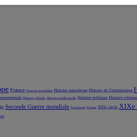
ope
H
France
Histoire autochtone
Histoire de l'immigration
Guerres mondiales
ronnementale
Histoire politique
Histoire religie
Histoire globale
Histoire intellectuelle
XIXe 
Seconde Guerre mondiale
lle
XIIIe siècle
Sociologie
Utopie
nis