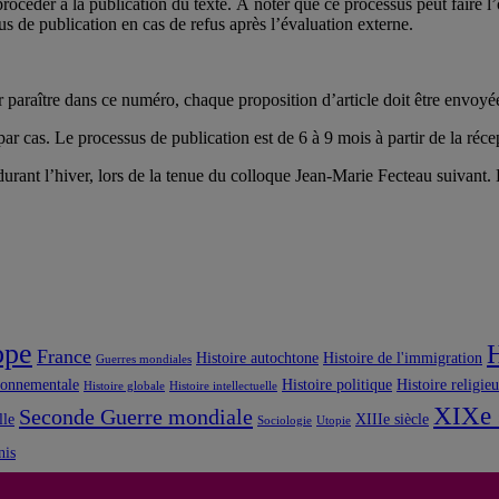
océder à la publication du texte. À noter que ce processus peut faire l’o
us de publication en cas de refus après l’évaluation externe.
paraître dans ce numéro, chaque proposition d’article doit être envoyée
r cas. Le processus de publication est de 6 à 9 mois à partir de la réce
ant l’hiver, lors de la tenue du colloque Jean-Marie Fecteau suivant. L
ope
H
France
Histoire autochtone
Histoire de l'immigration
Guerres mondiales
ronnementale
Histoire politique
Histoire religie
Histoire globale
Histoire intellectuelle
XIXe 
Seconde Guerre mondiale
lle
XIIIe siècle
Sociologie
Utopie
nis