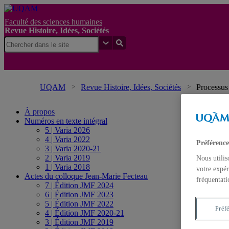
Faculté des sciences humaines
Revue Histoire, Idées, Sociétés
UQAM
Revue Histoire, Idées, Sociétés
Processus 
À propos
Numéros en texte intégral
5 | Varia 2026
4 | Varia 2022
Préférence
3 | Varia 2020-21
2 | Varia 2019
Nous utilis
1 | Varia 2018
votre expér
Actes du colloque Jean-Marie Fecteau
fréquentati
7 | Édition JMF 2024
6 | Édition JMF 2023
5 | Édition JMF 2022
Préf
4 | Édition JMF 2020-21
3 | Édition JMF 2019