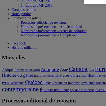
2 | Édition JMF 2018
1 | Édition JMF 2017
Comptes-rendus
Nous joindre
Soumettre un article
Processus éditorial de révision
Normes de présentation – Article de fond
Normes de présentation – Actes de colloque
Normes de présentation – Compte-rendu
Facebook
Histoire militaire
Mots-clés
Canada
Eur
Antiquité
Asie
Afrique
Amérique du Nord
Essai
Histoire du genre
Histoire du travail
Histoire envi
Histoire du monde
Québec
Paris
Patrimoine
Rome
Révolution française
Révolution tranqui
contemporaine
Époque moderne
Époque médiévale
États-U
Processus éditorial de révision