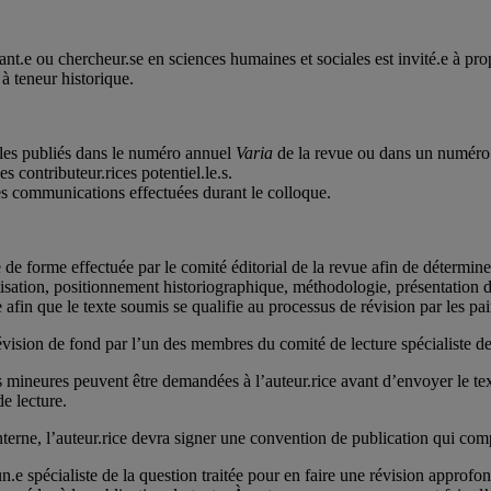
ant.e ou chercheur.se en sciences humaines et sociales est invité.e à pro
à teneur historique.
lles publiés dans le numéro annuel
Varia
de la revue ou dans un numéro 
 contributeur.rices potentiel.le.s.
es communications effectuées durant le colloque.
e de forme effectuée par le comité éditorial de la revue afin de détermin
atisation, positionnement historiographique, méthodologie, présentation 
 afin que le texte soumis se qualifie au processus de révision par les pai
 révision de fond par l’un des membres du comité de lecture spécialiste de 
s mineures peuvent être demandées à l’auteur.rice avant d’envoyer le text
e lecture.
interne, l’auteur.rice devra signer une convention de publication qui co
e spécialiste de la question traitée pour en faire une révision approfond