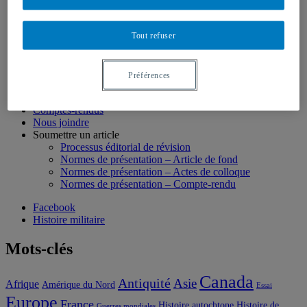
Actes du colloque Jean-Marie Fecteau
7 | Édition JMF 2024
6 | Édition JMF 2023
Tout refuser
5 | Édition JMF 2022
4 | Édition JMF 2020-21
3 | Édition JMF 2019
Préférences
2 | Édition JMF 2018
1 | Édition JMF 2017
Comptes-rendus
Nous joindre
Soumettre un article
Processus éditorial de révision
Normes de présentation – Article de fond
Normes de présentation – Actes de colloque
Normes de présentation – Compte-rendu
Facebook
Histoire militaire
Mots-clés
Canada
Antiquité
Asie
Afrique
Amérique du Nord
Essai
Europe
France
Histoire autochtone
Histoire de
Guerres mondiales