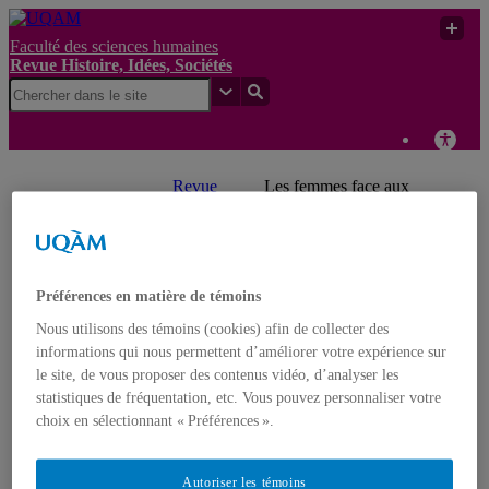
Faculté des sciences humaines
Revue Histoire, Idées, Sociétés
Revue
Les femmes face aux
Histoire,
violences de genre dans
UQAM
Idées,
les espaces publics
Sociétés
parisiens (1870-1914)
Revue Histoire, Idées, Sociétés
Préférences en matière de témoins
Nous utilisons des témoins (cookies) afin de collecter des
Accueil
informations qui nous permettent d’améliorer votre expérience sur
À propos
le site, de vous proposer des contenus vidéo, d’analyser les
Numéros en texte intégral
statistiques de fréquentation, etc. Vous pouvez personnaliser votre
5 | Varia 2026
choix en sélectionnant « Préférences ».
4 | Varia 2022
3 | Varia 2020-21
2 | Varia 2019
Autoriser les témoins
1 | Varia 2018