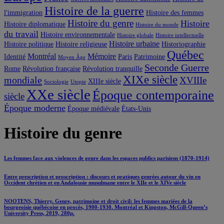
Histoire de la guerre
l'immigration
Histoire des femmes
Histoire du genre
Histoire
Histoire diplomatique
Histoire du monde
du travail
Histoire environnementale
Histoire globale
Histoire intellectuelle
Histoire urbaine
Histoire politique
Histoire religieuse
Historiographie
Québec
Montréal
Mémoire
Identité
Paris
Patrimoine
Moyen Âge
Seconde Guerre
Rome
Révolution française
Révolution tranquille
XIXe siècle
mondiale
XVIIIe
XIIIe siècle
Sociologie
Utopie
XXe siècle
Époque contemporaine
siècle
Époque moderne
Époque médiévale
États-Unis
Histoire du genre
Les femmes face aux violences de genre dans les espaces publics parisiens (1870-1914)
Entre prescription et proscription : discours et pratiques genrées autour du vin en
Occident chrétien et en Andalousie musulmane entre le XIIe et le XIVe siècle
NOOTENS, Thierry. Genre, patrimoine et droit civil: les femmes mariées de la
bourgeoisie québécoise en procès, 1900-1930. Montréal et Kingston, McGill-Queen’s
University Press, 2019, 280p.