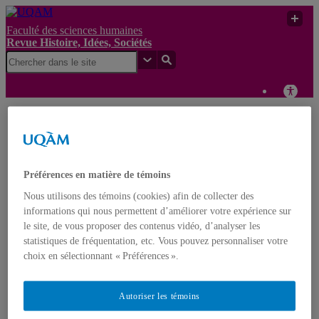
Faculté des sciences humaines
Revue Histoire, Idées, Sociétés
Revue
Entre savoir profane et
Histoire,
révélation : la pratique
UQAM
Idées,
exégétique de Roger
Sociétés
Bacon
Préférences en matière de témoins
Revue Histoire, Idées, Sociétés
Nous utilisons des témoins (cookies) afin de collecter des
informations qui nous permettent d’améliorer votre expérience sur
le site, de vous proposer des contenus vidéo, d’analyser les
Accueil
À propos
statistiques de fréquentation, etc. Vous pouvez personnaliser votre
Numéros en texte intégral
choix en sélectionnant « Préférences ».
5 | Varia 2026
4 | Varia 2022
3 | Varia 2020-21
Autoriser les témoins
2 | Varia 2019
1 | Varia 2018