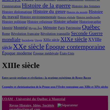
Histoire de la guerre
l'immigration
Histoire des femmes
Histoire du genre
Histoire
Histoire diplomatique
Histoire du monde
du travail
Histoire environnementale
Histoire globale
Histoire intellectuelle
Histoire urbaine
Histoire politique
Histoire religieuse
Historiographie
Québec
Montréal
Mémoire
Identité
Paris
Patrimoine
Moyen Âge
Seconde Guerre
Rome
Révolution française
Révolution tranquille
XIXe siècle
mondiale
XVIIIe
XIIIe siècle
Sociologie
Utopie
XXe siècle
Époque contemporaine
siècle
Époque moderne
Époque médiévale
États-Unis
XIIIe siècle
Entre savoir profane et révélation : la pratique exégétique de Roger Bacon
Conquête et christianisation de la Prusse sous l’Ordre teutonique aux XIIIe et XIVe siècles
UQAM -
Université du Québec à Montréal
Revue Histoire, Idées, Sociétés
revuehis@gmail.com