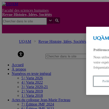
Faculté des sciences humaines
Revue Histoire, Idées, Sociétés
UQAM
Revue Histoire, Idées, Sociétés
« Candor 
Préférence
Revue Histoire, Idées, Sociétés
Nous utilis
votre expér
Accueil
fréquentati
À propos
Numéros en texte intégral
5 | Varia 2026
Préf
4 | Varia 2022
3 | Varia 2020-21
2 | Varia 2019
1 | Varia 2018
Actes du colloque Jean-Marie Fecteau
7 | Édition JMF 2024
6 | Édition JMF 2023