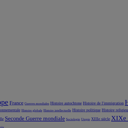
ope
H
France
Histoire autochtone
Histoire de l'immigration
Guerres mondiales
ronnementale
Histoire politique
Histoire religie
Histoire globale
Histoire intellectuelle
XIXe 
Seconde Guerre mondiale
lle
XIIIe siècle
Sociologie
Utopie
nis