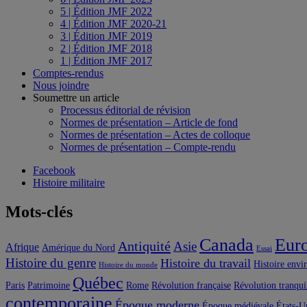
5 | Édition JMF 2022
4 | Édition JMF 2020-21
3 | Édition JMF 2019
2 | Édition JMF 2018
1 | Édition JMF 2017
Comptes-rendus
Nous joindre
Soumettre un article
Processus éditorial de révision
Normes de présentation – Article de fond
Normes de présentation – Actes de colloque
Normes de présentation – Compte-rendu
Facebook
Histoire militaire
Mots-clés
Canada
Eur
Antiquité
Asie
Afrique
Amérique du Nord
Essai
Histoire du genre
Histoire du travail
Histoire envi
Histoire du monde
Québec
Paris
Patrimoine
Rome
Révolution française
Révolution tranqui
contemporaine
Époque moderne
Époque médiévale
États-U