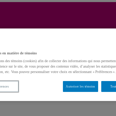
About Negro-Jewish Relations » : Le magazine Commentary, les intellect
s en matière de témoins
ons des témoins (cookies) afin de collecter des informations qui nous permetten
ience sur le site, de vous proposer des contenus vidéo, d’analyser les statistique
on, etc. Vous pouvez personnaliser votre choix en sélectionnant « Préférences ».
érences
Autoriser les témoins
Tout