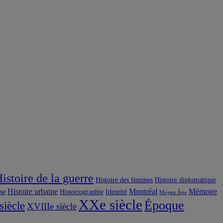
istoire de la guerre
Histoire des femmes
Histoire diplomatique
Histoire urbaine
Montréal
Mémoire
use
Historiographie
Identité
Moyen Âge
XXe siècle
Époque
siècle
XVIIIe siècle