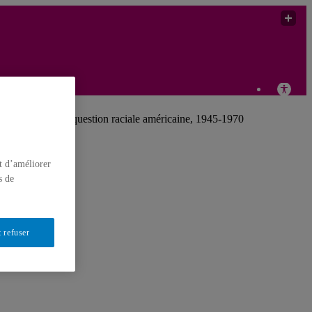
uels juifs et la question raciale américaine, 1945-1970
t d’améliorer
s de
 refuser