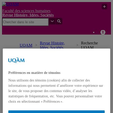
Faculté des sciences humaines
Revue Histoire, Idées, Sociétés
Revue Histoire,
Recherche
UQAM
Idées, Sociétés
UQAM
Revue Histoire, Idées, Sociétés
Accueil
Préférences en matière de témoins
À propos
Nous utilisons des témoins (cookies) afin de collecter des
Numéros en texte intégral
5 | Varia 2026
informations qui nous permettent d’améliorer votre expérience sur
4 | Varia 2022
le site, de vous proposer des contenus vidéo, d’analyser les
3 | Varia 2020-21
statistiques de fréquentation, etc. Vous pouvez personnaliser votre
2 | Varia 2019
choix en sélectionnant « Préférences ».
1 | Varia 2018
Actes du colloque Jean-Marie Fecteau
7 | Édition JMF 2024