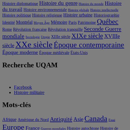
Histoire du genre
Histoire
Histoire diplomatique
Histoire du monde
du travail
Histoire environnementale
Histoire globale
Histoire intellectuelle
Histoire urbaine
Histoire politique
Histoire religieuse
Historiographie
Québec
Montréal
Mémoire
Identité
Paris
Patrimoine
Moyen Âge
Seconde Guerre
Rome
Révolution française
Révolution tranquille
XIXe siècle
mondiale
XVIIIe
XIIIe siècle
Sociologie
Utopie
XXe siècle
Époque contemporaine
siècle
Époque moderne
Époque médiévale
États-Unis
Recherche UQAM
Facebook
Histoire militaire
Mots-clés
Canada
Antiquité
Asie
Afrique
Amérique du Nord
Essai
Europe
France
Histoire autochtone
Histoire de
Guerres mondiales