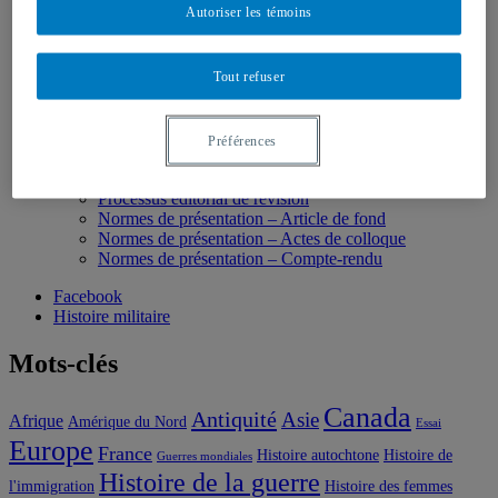
Autoriser les témoins
6 | Édition JMF 2023
5 | Édition JMF 2022
4 | Édition JMF 2020-21
Tout refuser
3 | Édition JMF 2019
2 | Édition JMF 2018
1 | Édition JMF 2017
Comptes-rendus
Préférences
Nous joindre
Soumettre un article
Processus éditorial de révision
Normes de présentation – Article de fond
Normes de présentation – Actes de colloque
Normes de présentation – Compte-rendu
Facebook
Histoire militaire
Mots-clés
Canada
Antiquité
Asie
Afrique
Amérique du Nord
Essai
Europe
France
Histoire autochtone
Histoire de
Guerres mondiales
Histoire de la guerre
l'immigration
Histoire des femmes