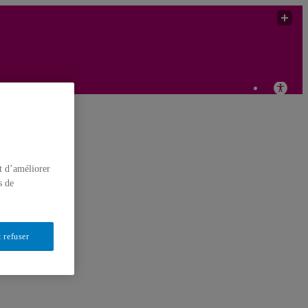
iétés
t d’améliorer
s de
 refuser