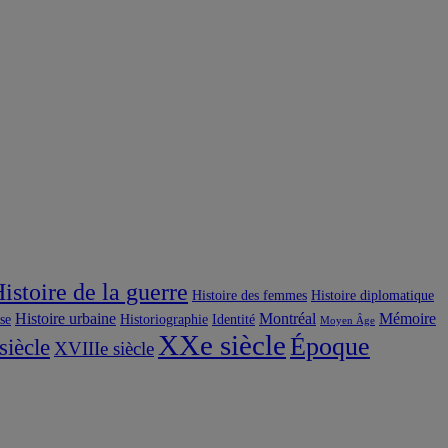
istoire de la guerre
Histoire des femmes
Histoire diplomatique
Histoire urbaine
Montréal
Mémoire
use
Historiographie
Identité
Moyen Âge
XXe siècle
Époque
siècle
XVIIIe siècle