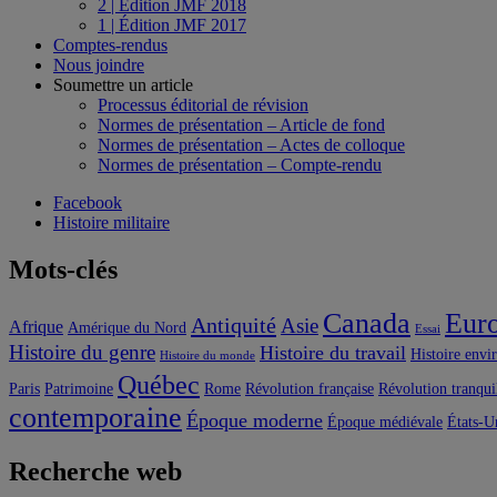
2 | Édition JMF 2018
1 | Édition JMF 2017
Comptes-rendus
Nous joindre
Soumettre un article
Processus éditorial de révision
Normes de présentation – Article de fond
Normes de présentation – Actes de colloque
Normes de présentation – Compte-rendu
Facebook
Histoire militaire
Mots-clés
Canada
Eur
Antiquité
Asie
Afrique
Amérique du Nord
Essai
Histoire du genre
Histoire du travail
Histoire envi
Histoire du monde
Québec
Paris
Patrimoine
Rome
Révolution française
Révolution tranqui
contemporaine
Époque moderne
Époque médiévale
États-U
Recherche web