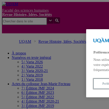
Faculté des sciences humaines
Revue Histoire, Idées, Sociétés
UQAM
Revue Histoire, Idées, Sociétés
Recherch
Préférence
À propos
Numéros en texte intégral
Nous utilis
5 | Varia 2026
votre expér
4 | Varia 2022
fréquentati
3 | Varia 2020-21
2 | Varia 2019
1 | Varia 2018
Actes du colloque Jean-Marie Fecteau
Préf
7 | Édition JMF 2024
6 | Édition JMF 2023
5 | Édition JMF 2022
4 | Édition JMF 2020-21
3 | Édition JMF 2019