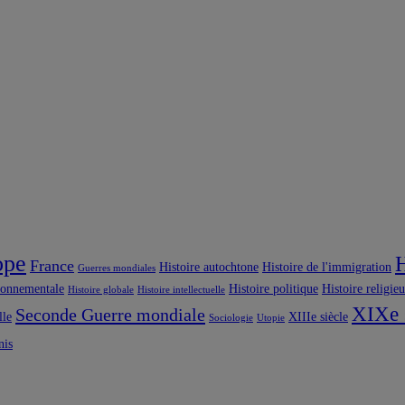
ope
H
France
Histoire autochtone
Histoire de l'immigration
Guerres mondiales
ronnementale
Histoire politique
Histoire religie
Histoire globale
Histoire intellectuelle
XIXe 
Seconde Guerre mondiale
lle
XIIIe siècle
Sociologie
Utopie
nis