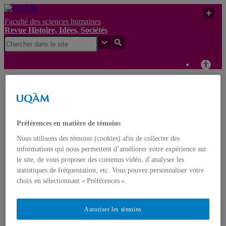
Faculté des sciences humaines
Revue Histoire, Idées, Sociétés
Une vingtaine de
Revue
nouvelles tablettes
Histoire,
UQAM
mésopotamiennes
Idées,
retrouvées à l’Université
Sociétés
McGill de Montréal
Préférences en matière de témoins
Nous utilisons des témoins (cookies) afin de collecter des
Revue Histoire, Idées, Sociétés
informations qui nous permettent d’améliorer votre expérience sur
le site, de vous proposer des contenus vidéo, d’analyser les
statistiques de fréquentation, etc. Vous pouvez personnaliser votre
Accueil
À propos
choix en sélectionnant « Préférences ».
Numéros en texte intégral
5 | Varia 2026
4 | Varia 2022
Autoriser les témoins
3 | Varia 2020-21
2 | Varia 2019