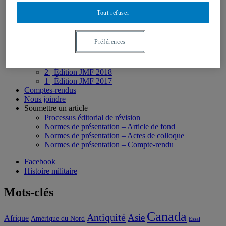
1 | Varia 2018
Tout refuser
Actes du colloque Jean-Marie Fecteau
7 | Édition JMF 2024
6 | Édition JMF 2023
Préférences
5 | Édition JMF 2022
4 | Édition JMF 2020-21
3 | Édition JMF 2019
2 | Édition JMF 2018
1 | Édition JMF 2017
Comptes-rendus
Nous joindre
Soumettre un article
Processus éditorial de révision
Normes de présentation – Article de fond
Normes de présentation – Actes de colloque
Normes de présentation – Compte-rendu
Facebook
Histoire militaire
Mots-clés
Canada
Antiquité
Asie
Afrique
Amérique du Nord
Essai