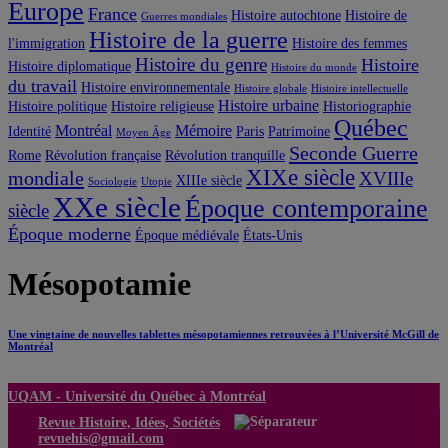
Europe
France
Histoire autochtone
Histoire de
Guerres mondiales
Histoire de la guerre
l'immigration
Histoire des femmes
Histoire du genre
Histoire
Histoire diplomatique
Histoire du monde
du travail
Histoire environnementale
Histoire globale
Histoire intellectuelle
Histoire urbaine
Histoire politique
Histoire religieuse
Historiographie
Québec
Montréal
Mémoire
Identité
Paris
Patrimoine
Moyen Âge
Seconde Guerre
Rome
Révolution française
Révolution tranquille
XIXe siècle
mondiale
XVIIIe
XIIIe siècle
Sociologie
Utopie
XXe siècle
Époque contemporaine
siècle
Époque moderne
Époque médiévale
États-Unis
Mésopotamie
Une vingtaine de nouvelles tablettes mésopotamiennes retrouvées à l’Université McGill de
Montréal
UQAM -
Université du Québec à Montréal
Revue Histoire, Idées, Sociétés
revuehis@gmail.com