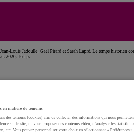
Jean-Louis Jadoulle, Gaël Pirard et Sarah Lapré, Le temps historien c
al, 2026, 161 p.
s en matière de témoins
ons des témoins (cookies) afin de collecter des informations qui nous permetten
ience sur le site, de vous proposer des contenus vidéo, d’analyser les statistique
on, etc. Vous pouvez personnaliser votre choix en sélectionnant « Préférences ».