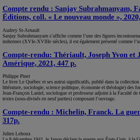
Compte rendu : Sanjay Subrahmanyam, Faut-i
Éditions, coll. « Le nouveau monde », 2020
Audrey St-Arnault
Sanjay Subrahmanyam s’affiche comme l’une des figures incontournables
indiennes (XVIe-XVIIIe siècles), il est également présenté comme l’un 
Compte-rendu: Thériault, Joseph Yvon et Je
Amérique, 2021, 447 p.
Philippe Pinet
Le livre Le Québec et ses autrui significatifs, publié dans la collectio
littérature, sociologie, science politique, économie et théologie) de
Jean-François Laniel, sociologue et professeur adjoint à la Faculté de
textes (sous-divisés en neuf parties) composant l’ouvrage.
Compte-rendu : Michelin, Franck. La guer
317p.
Julien Lehoux
Le 8 décembre 1941, le Japon déclare la guerre aux États-Unis, à la G