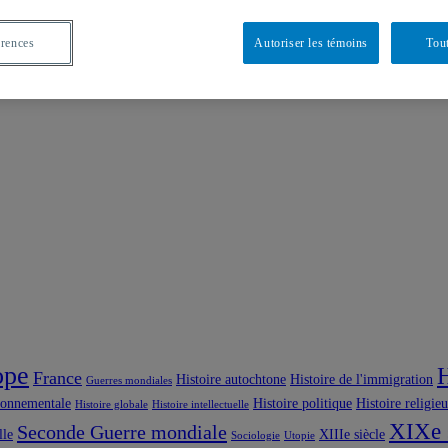
érences
Autoriser les témoins
Tout
ope
H
France
Histoire autochtone
Histoire de l'immigration
Guerres mondiales
ronnementale
Histoire politique
Histoire religie
Histoire globale
Histoire intellectuelle
XIXe 
Seconde Guerre mondiale
lle
XIIIe siècle
Sociologie
Utopie