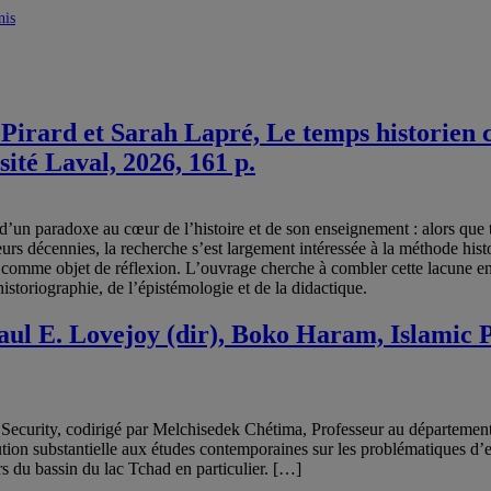
nis
 Pirard et Sarah Lapré, Le temps historien
ité Laval, 2026, 161 p.
’un paradoxe au cœur de l’histoire et de son enseignement : alors que t
rs décennies, la recherche s’est largement intéressée à la méthode histor
mps comme objet de réflexion. L’ouvrage cherche à combler cette lacune 
istoriographie, de l’épistémologie et de la didactique.
l E. Lovejoy (dir), Boko Haram, Islamic Pr
 Security, codirigé par Melchisedek Chétima, Professeur au département
tion substantielle aux études contemporaines sur les problématiques d’e
s du bassin du lac Tchad en particulier. […]