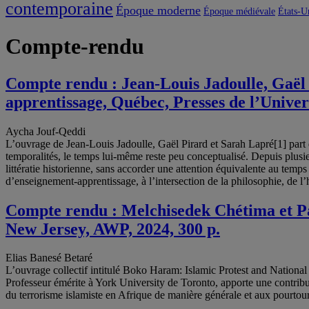
contemporaine
Époque moderne
Époque médiévale
États-U
Compte-rendu
Compte rendu : Jean-Louis Jadoulle, Gaël
apprentissage, Québec, Presses de l’Univers
Aycha Jouf-Qeddi
L’ouvrage de Jean-Louis Jadoulle, Gaël Pirard et Sarah Lapré[1] part d
temporalités, le temps lui-même reste peu conceptualisé. Depuis plusieu
littératie historienne, sans accorder une attention équivalente au te
d’enseignement-apprentissage, à l’intersection de la philosophie, de l’h
Compte rendu : Melchisedek Chétima et Pau
New Jersey, AWP, 2024, 300 p.
Elias Banesé Betaré
L’ouvrage collectif intitulé Boko Haram: Islamic Protest and National
Professeur émérite à York University de Toronto, apporte une contribu
du terrorisme islamiste en Afrique de manière générale et aux pourtour