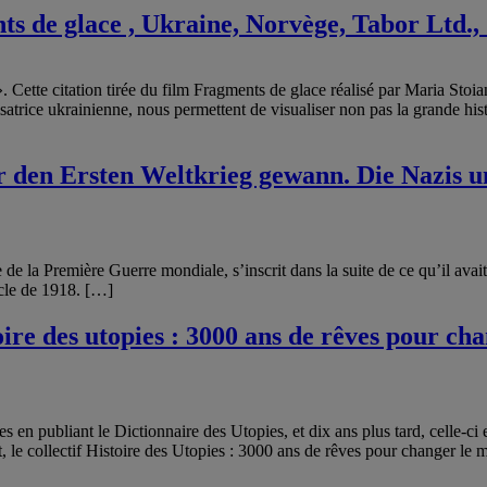
 de glace , Ukraine, Norvège, Tabor Ltd., 
. Cette citation tirée du film Fragments de glace réalisé par Maria Stoia
lisatrice ukrainienne, nous permettent de visualiser non pas la grande his
 den Ersten Weltkrieg gewann. Die Nazis u
de la Première Guerre mondiale, s’inscrit dans la suite de ce qu’il ava
âcle de 1918. […]
oire des utopies : 3000 ans de rêves pour ch
es en publiant le Dictionnaire des Utopies, et dix ans plus tard, celle-c
le collectif Histoire des Utopies : 3000 ans de rêves pour changer le m