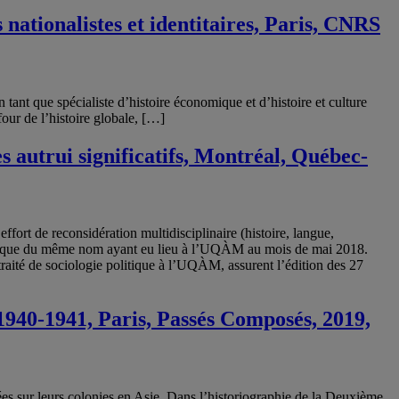
nationalistes et identitaires, Paris, CNRS
nt que spécialiste d’histoire économique et d’histoire et culture
our de l’histoire globale, […]
 autrui significatifs, Montréal, Québec-
ffort de reconsidération multidisciplinaire (histoire, langue,
u colloque du même nom ayant eu lieu à l’UQÀM au mois de mai 2018.
traité de sociologie politique à l’UQÀM, assurent l’édition des 27
940-1941, Paris, Passés Composés, 2019,
es sur leurs colonies en Asie. Dans l’historiographie de la Deuxième