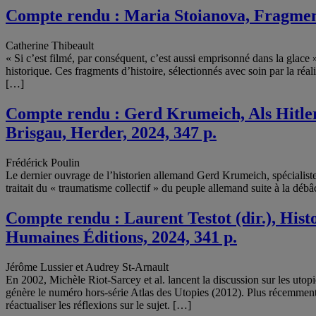
Compte rendu : Maria Stoianova, Fragments
Catherine Thibeault
« Si c’est filmé, par conséquent, c’est aussi emprisonné dans la glace »
historique. Ces fragments d’histoire, sélectionnés avec soin par la réa
[…]
Compte rendu : Gerd Krumeich, Als Hitler
Brisgau, Herder, 2024, 347 p.
Frédérick Poulin
Le dernier ouvrage de l’historien allemand Gerd Krumeich, spécialiste 
traitait du « traumatisme collectif » du peuple allemand suite à la déb
Compte rendu : Laurent Testot (dir.), Hist
Humaines Éditions, 2024, 341 p.
Jérôme Lussier et Audrey St-Arnault
En 2002, Michèle Riot-Sarcey et al. lancent la discussion sur les utopi
génère le numéro hors-série Atlas des Utopies (2012). Plus récemment, 
réactualiser les réflexions sur le sujet. […]