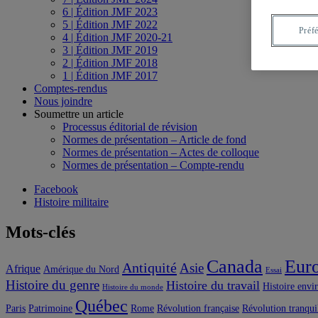
6 | Édition JMF 2023
5 | Édition JMF 2022
Préf
4 | Édition JMF 2020-21
3 | Édition JMF 2019
2 | Édition JMF 2018
1 | Édition JMF 2017
Comptes-rendus
Nous joindre
Soumettre un article
Processus éditorial de révision
Normes de présentation – Article de fond
Normes de présentation – Actes de colloque
Normes de présentation – Compte-rendu
Facebook
Histoire militaire
Mots-clés
Canada
Eur
Antiquité
Asie
Afrique
Amérique du Nord
Essai
Histoire du genre
Histoire du travail
Histoire envi
Histoire du monde
Québec
Paris
Patrimoine
Rome
Révolution française
Révolution tranqui