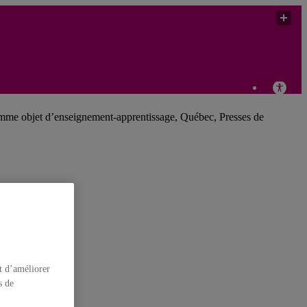
omme objet d’enseignement-apprentissage, Québec, Presses de
t d’améliorer
s de