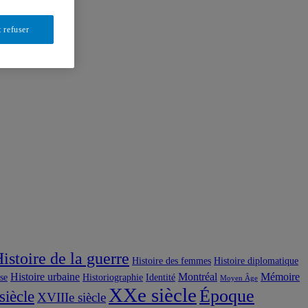
 refuser
istoire de la guerre
Histoire des femmes
Histoire diplomatique
Histoire urbaine
Montréal
Mémoire
use
Historiographie
Identité
Moyen Âge
XXe siècle
Époque
siècle
XVIIIe siècle