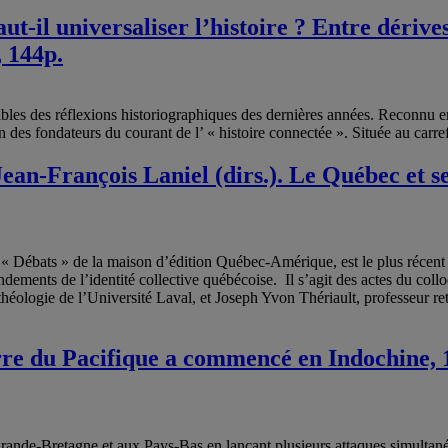
l universaliser l’histoire ? Entre dérives 
, 144p.
 des réflexions historiographiques des dernières années. Reconnu en ta
des fondateurs du courant de l’ « histoire connectée ». Située au carref
an-François Laniel (dirs.). Le Québec et ses
n « Débats » de la maison d’édition Québec-Amérique, est le plus récent e
s fondements de l’identité collective québécoise. Il s’agit des actes d
 théologie de l’Université Laval, et Joseph Yvon Thériault, professeur re
re du Pacifique a commencé en Indochine, 1
rande-Bretagne et aux Pays-Bas en lançant plusieurs attaques simultané