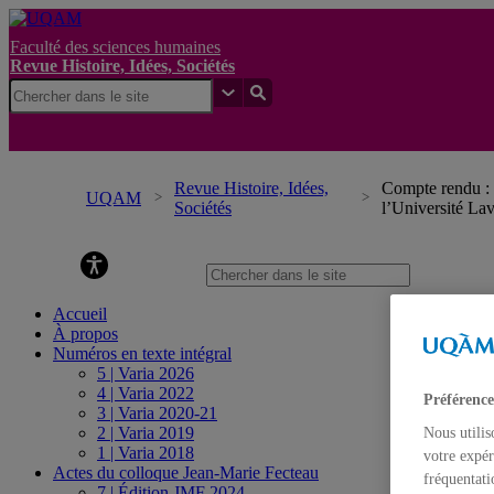
Faculté des sciences humaines
Revue Histoire, Idées, Sociétés
Revue Histoire, Idées,
Compte rendu : 
UQAM
Sociétés
l’Université Lav
Revue Histoire, Idées, Sociétés
Accueil
À propos
Numéros en texte intégral
5 | Varia 2026
4 | Varia 2022
Préférence
3 | Varia 2020-21
2 | Varia 2019
Nous utilis
1 | Varia 2018
votre expér
Actes du colloque Jean-Marie Fecteau
fréquentati
7 | Édition JMF 2024